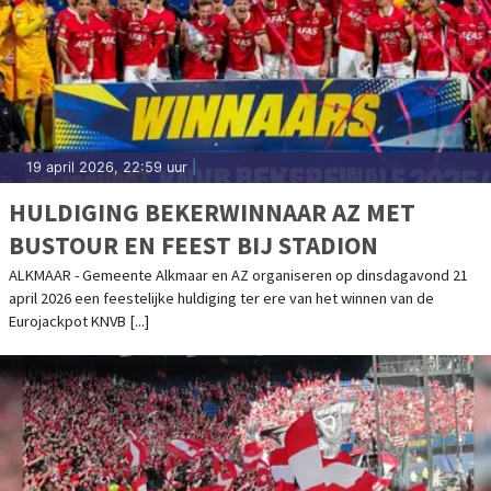
19 april 2026, 22:59 uur
|
HULDIGING BEKERWINNAAR AZ MET
BUSTOUR EN FEEST BIJ STADION
ALKMAAR - Gemeente Alkmaar en AZ organiseren op dinsdagavond 21
april 2026 een feestelijke huldiging ter ere van het winnen van de
Eurojackpot KNVB [...]