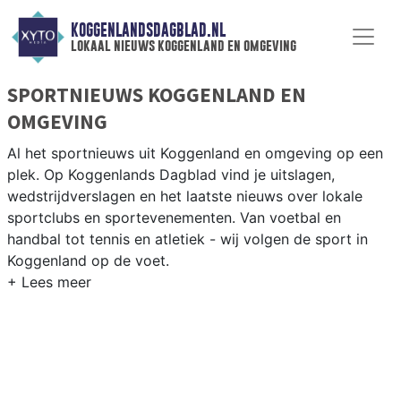
KOGGENLANDSDAGBLAD.NL
lokaal nieuws koggenland en omgeving
SPORTNIEUWS KOGGENLAND EN
OMGEVING
Al het sportnieuws uit Koggenland en omgeving op een
plek. Op Koggenlands Dagblad vind je uitslagen,
wedstrijdverslagen en het laatste nieuws over lokale
sportclubs en sportevenementen. Van voetbal en
handbal tot tennis en atletiek - wij volgen de sport in
Koggenland op de voet.
LOKALE SPORT KOGGENLAND
Van VV Obdam en SV Ursem tot korfbal in de West-
Friese polders en fietsen langs het Noord-Hollands
Kanaal — sport in Koggenland heeft een uitgesproken
dorps karakter. Blijf op de hoogte van alle sportieve