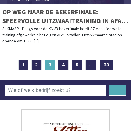
OP WEG NAAR DE BEKERFINALE:
SFEERVOLLE UITZWAAITRAINING IN AFAS-
STADION
ALKMAAR - Daags voor de KNVB-bekerfinale heeft AZ een sfeervolle
training afgewerkt in het eigen AFAS-Stadion. Het Alkmaarse stadion
opende om 15.00 [...]
1
2
3
(current)
4
5
...
63