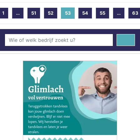
1
...
51
52
53
(current)
54
55
...
63