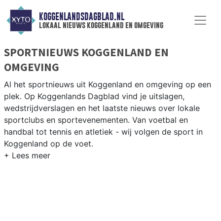
KOGGENLANDSDAGBLAD.NL
lokaal nieuws koggenland en omgeving
SPORTNIEUWS KOGGENLAND EN
OMGEVING
Al het sportnieuws uit Koggenland en omgeving op een
plek. Op Koggenlands Dagblad vind je uitslagen,
wedstrijdverslagen en het laatste nieuws over lokale
sportclubs en sportevenementen. Van voetbal en
handbal tot tennis en atletiek - wij volgen de sport in
Koggenland op de voet.
LOKALE SPORT KOGGENLAND
Van VV Obdam en SV Ursem tot korfbal in de West-
Friese polders en fietsen langs het Noord-Hollands
Kanaal — sport in Koggenland heeft een uitgesproken
dorps karakter. Blijf op de hoogte van alle sportieve