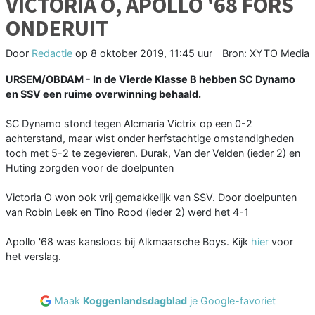
VICTORIA O, APOLLO '68 FORS
ONDERUIT
Door
Redactie
op
8 oktober 2019, 11:45 uur
Bron: XYTO Media
URSEM/OBDAM - In de Vierde Klasse B hebben SC Dynamo
en SSV een ruime overwinning behaald.
SC Dynamo stond tegen Alcmaria Victrix op een 0-2
achterstand, maar wist onder herfstachtige omstandigheden
toch met 5-2 te zegevieren. Durak, Van der Velden (ieder 2) en
Huting zorgden voor de doelpunten
Victoria O won ook vrij gemakkelijk van SSV. Door doelpunten
van Robin Leek en Tino Rood (ieder 2) werd het 4-1
Apollo '68 was kansloos bij Alkmaarsche Boys. Kijk
hier
voor
het verslag.
Maak
Koggenlandsdagblad
je Google-favoriet