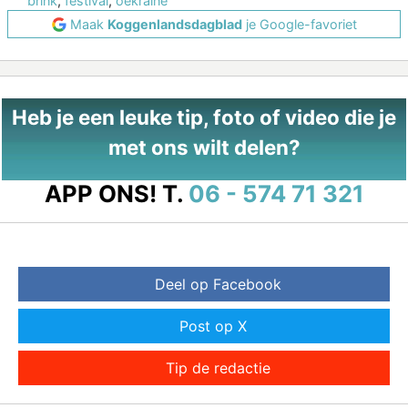
brink
,
festival
,
oekraine
Maak
Koggenlandsdagblad
je Google-favoriet
Heb je een leuke tip, foto of video die je
met ons wilt delen?
APP ONS!
T.
06 - 574 71 321
Deel op Facebook
Post op X
Tip de redactie