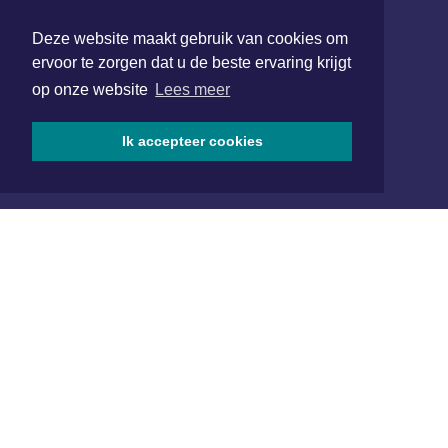
Hoofdvestiging:
van Benthuizenlaan 1
Deze website maakt gebruik van cookies om
1701 BZ Heerhugowaard
ervoor te zorgen dat u de beste ervaring krijgt
op onze website
Lees meer
072 8200 600
redactie@xyto.nl
Ik accepteer cookies
www.xyto.nl
SOCIAL MEDIA
NIEUWSBRIEF AANMELDEN
Schrijf je in voor onze nieuwsbrief en krijg wekelijks een
samenvatting van alle gebeurtenissen uit jouw regio.
Aanmelden
ONLINE DAGBLADEN