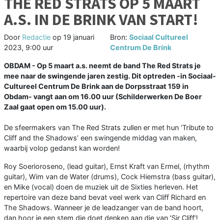
THE RED STRATS OP 5 MAART
A.S. IN DE BRINK VAN START!
Door
Redactie
op
19 januari
Bron:
Sociaal Cultureel
2023, 9:00 uur
Centrum De Brink
OBDAM - Op 5 maart a.s. neemt de band The Red Strats je
mee naar de swingende jaren zestig. Dit optreden -in Sociaal-
Cultureel Centrum De Brink aan de Dorpsstraat 159 in
Obdam- vangt aan om 16.00 uur (Schilderwerken De Boer
Zaal gaat open om 15.00 uur).
De sfeermakers van The Red Strats zullen er met hun ‘Tribute to
Cliff and the Shadows’ een swingende middag van maken,
waarbij volop gedanst kan worden!
Roy Soerioroseno, (lead guitar), Ernst Kraft van Ermel, (rhythm
guitar), Wim van de Water (drums), Cock Hiemstra (bass guitar),
en Mike (vocal) doen de muziek uit de Sixties herleven. Het
repertoire van deze band bevat veel werk van Cliff Richard en
The Shadows. Wanneer je de leadzanger van de band hoort,
dan hoor je een stem die doet denken aan die van ‘Sir Cliff’!