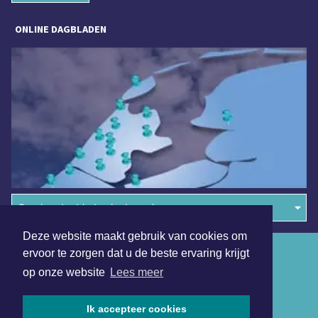
ONLINE DAGBLADEN
Overige dagbladen in de regio
Deze website maakt gebruik van cookies om
Algemene voorwaarden
ervoor te zorgen dat u de beste ervaring krijgt
op onze website
Lees meer
Disclaimer
Privacy Statement
Ik accepteer cookies