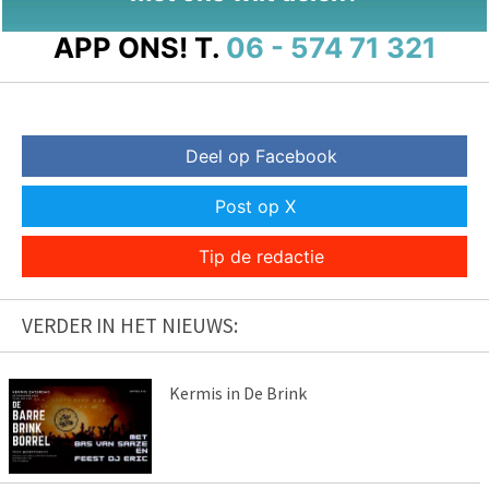
APP ONS!
T.
06 - 574 71 321
Deel op Facebook
Post op X
Tip de redactie
VERDER IN HET NIEUWS:
Kermis in De Brink