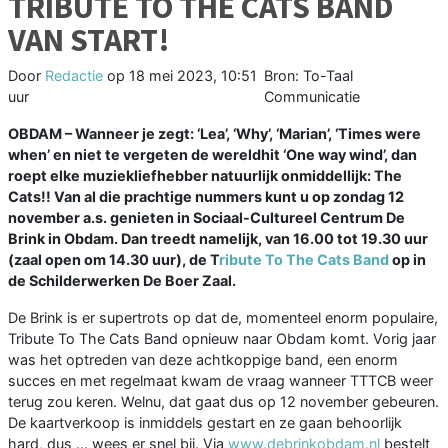
TRIBUTE TO THE CATS BAND
VAN START!
Door
Redactie
op
18 mei 2023, 10:51
Bron: To-Taal
uur
Communicatie
OBDAM – Wanneer je zegt: ‘Lea’, ‘Why’, ‘Marian’, ‘Times were
when’ en niet te vergeten de wereldhit ‘One way wind’, dan
roept elke muziekliefhebber natuurlijk onmiddellijk: The
Cats!! Van al die prachtige nummers kunt u op zondag 12
november a.s. genieten in Sociaal-Cultureel Centrum De
Brink in Obdam. Dan treedt namelijk, van 16.00 tot 19.30 uur
(zaal open om 14.30 uur), de T
ribute To The Cats Band
op in
de Schilderwerken De Boer Zaal.
De Brink is er supertrots op dat de, momenteel enorm populaire,
Tribute To The Cats Band opnieuw naar Obdam komt. Vorig jaar
was het optreden van deze achtkoppige band, een enorm
succes en met regelmaat kwam de vraag wanneer TTTCB weer
terug zou keren. Welnu, dat gaat dus op 12 november gebeuren.
De kaartverkoop is inmiddels gestart en ze gaan behoorlijk
hard, dus … wees er snel bij. Via
www.debrinkobdam.nl
bestelt