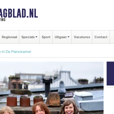
AGBLAD.NL
ing
Regionaal
Specials
Sport
Uitgaan
Vacatures
Contact
e in De Pianokamer