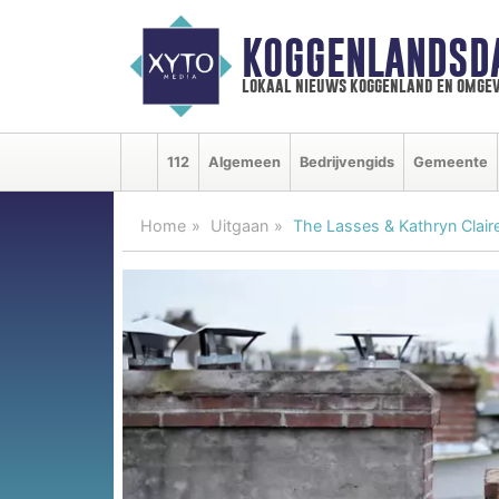
KOGGENLANDSD
lokaal nieuws koggenland en omgev
112
Algemeen
Bedrijvengids
Gemeente
Home
Uitgaan
The Lasses & Kathryn Clair