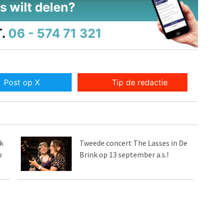
s wilt delen?
.
06 - 574 71 321
Post op X
Tip de redactie
k
Tweede concert The Lasses in De
p
Brink op 13 september a.s.!