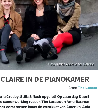
 CLAIRE IN DE PIANOKAMER
Bron:
The Lasses
 la Crosby, Stills & Nash opgelet! Op zaterdag 8 april
onale samenwerking tussen The Lasses en Amerikaanse
r het eerst samen langs de westkust van Amerika. Acht