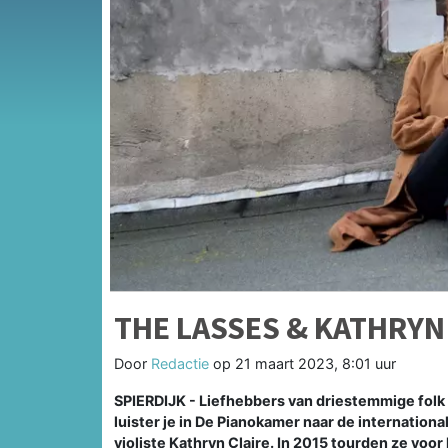
THE LASSES & KATHRYN
Door
Redactie
op
21 maart 2023, 8:01 uur
SPIERDIJK - Liefhebbers van driestemmige folk a
luister je in De Pianokamer naar de internati
violiste Kathryn Claire. In 2015 tourden ze voo