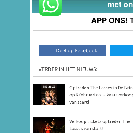
met on
APP ONS!
T
Deel op Facebook
VERDER IN HET NIEUWS:
Optreden The Lasses in De Brin
op 6 februari a.s. – kaartverkoo
van start!
Verkoop tickets optreden The
Lasses van start!