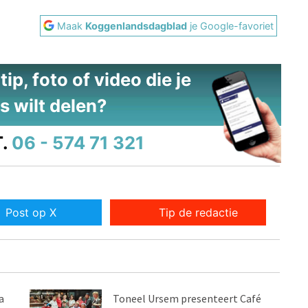
Maak
Koggenlandsdagblad
je Google-favoriet
ip, foto of video die je
s wilt delen?
.
06 - 574 71 321
Post op X
Tip de redactie
a
Toneel Ursem presenteert Café