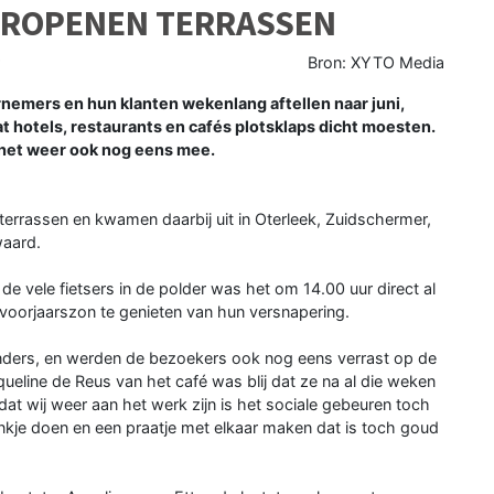
HEROPENEN TERRASSEN
Bron: XYTO Media
mers en hun klanten wekenlang aftellen naar juni,
at hotels, restaurants en cafés plotsklaps dicht moesten.
t het weer ook nog eens mee.
 terrassen en kwamen daarbij uit in Oterleek, Zuidschermer,
aard.
r de vele fietsers in de polder was het om 14.00 uur direct al
 voorjaarszon te genieten van hun versnapering.
 anders, en werden de bezoekers ook nog eens verrast op de
cqueline de Reus van het café was blij dat ze na al die weken
dat wij weer aan het werk zijn is het sociale gebeuren toch
ankje doen en een praatje met elkaar maken dat is toch goud