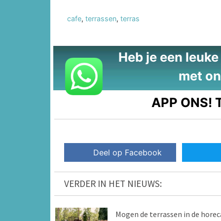
cafe
,
terrassen
,
terras
Heb je een leuke t
met on
APP ONS!
T
Deel op Facebook
VERDER IN HET NIEUWS:
Mogen de terrassen in de horec