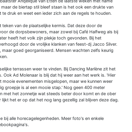
tbaatster Anqelique van Etten de laatste weken met name
maar de biertap stil bleef staan is het ook een drukte van
t te druk en weet een ieder zich aan de regels te houden.
t teken van de plaatselijke kermis. Dat deze door de
 voor de dorpsbewoners, maar zowel bij Café Halfweg als bij
r heeft het volk zijn plekje toch gevonden. Bij het
rhoogd door de vrolijke klanken van feest-dj Jacco Silver.
ol, maar goed georganiseerd. Mensen wachten zelfs keurig
aken.
lijke terrassen weer te vinden. Bij Dancing Marlène zit het
. Ook Ad Molenaar is blij dat hij weer aan het werk is. 'Hier
at mooie evenementen misgelopen, maar we kunnen weer
llig groepje is al een mooie stap.' Nog geen 400 meter
en met het zonnetje wat steeds beter door komt en de ober
lijkt het er op dat het nog lang gezellig zal blijven deze dag.
 bij alle horecagelegenheden. Meer foto's en enkele
cebookpagina's.