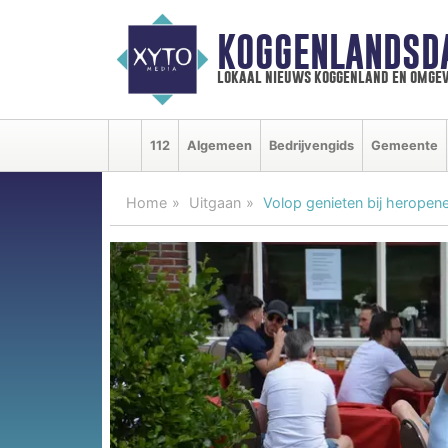
KOGGENLANDSD
lokaal nieuws koggenland en omgev
112
Algemeen
Bedrijvengids
Gemeente
Home
Uitgaan
Volop genieten bij heropen