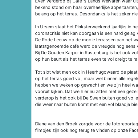
Even verderop bij Café 's Lands Welvaren waar ui
bekend stond om haar overheerlijke appeltaarten, 
belang op het terras. Desondanks is het zeker nie
In Ursem staat het Pinksterweekend jaarlijks in he
coronacrisis niet kan doorgaan is een hard gelag
De Rode Leeuw op de mooie terrassen aan het wate
laatstgenoemde café werd de vreugde nog eens ve
Bij De Gouden Karper in Rustenburg is het ook v
op hun beurt als het terras even te vol dreigt te r
Tot slot wist men ook in Heerhugowaard de plaatse
op het terras goed vol, maar wel binnen alle regels
hebben we weken op gewacht en we zijn heel w
vooruit kijken. Dat we hier nu zitten met een geze
verderop is het ook bij De Swan buiten goed vol 
die weer naar buiten komt met een vol blaadje bier 
Diane van den Broek zorgde voor de fotoreportage
filmpjes zijn ook nog terug te vinden op onze Fa