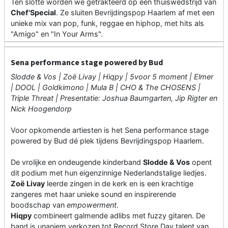
Ten slotte worden we getrakteerd op een thuiswedstrijd van
Chef'Special
. Ze sluiten Bevrijdingspop Haarlem af met een
unieke mix van pop, funk, reggae en hiphop, met hits als
"Amigo" en "In Your Arms".
Sena performance stage powered by Bud
Slodde & Vos | Zoë Livay | Hiqpy | 5voor 5 moment | Elmer
| DOOL | Goldkimono | Mula B | CHO & The CHOSENS
|
Triple Threat | Presentatie: Joshua Baumgarten, Jip Rigter en
Nick Hoogendorp
Voor opkomende artiesten is het Sena performance stage
powered by Bud dé plek tijdens Bevrijdingspop Haarlem.
De vrolijke en ondeugende kinderband
Slodde & Vos
opent
dit podium met hun eigenzinnige Nederlandstalige liedjes.
Zoë Livay
leerde zingen in de kerk en is een krachtige
zangeres met haar unieke sound en inspirerende
boodschap van
empowerment
.
Hiqpy
combineert galmende adlibs met fuzzy gitaren. De
band is unaniem verkozen tot Record Store Day talent van