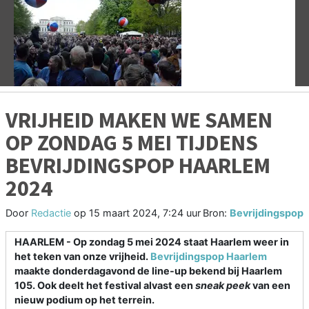
Vorige
V
VRIJHEID MAKEN WE SAMEN
OP ZONDAG 5 MEI TIJDENS
BEVRIJDINGSPOP HAARLEM
2024
Door
Redactie
op
15 maart 2024, 7:24 uur
Bron:
Bevrijdingspop
HAARLEM - Op zondag 5 mei 2024 staat Haarlem weer in
het teken van onze vrijheid.
Bevrijdingspop Haarlem
maakte donderdagavond de line-up bekend bij Haarlem
105. Ook deelt het festival alvast een
sneak peek
van een
nieuw podium op het terrein.