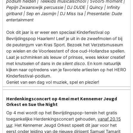
podium helden | Telekids musicalschool | 5voor5 moment |
Pepijn Zwaanswijk percussie | DJ DUDE | Quincy | Infinity
girlband | Sep en Jasmijn | DJ Miss Isa | Presentatie: Dude
entertainment
Ook dit jaar is er weer een speciaal Kinderfestival op
Bevrijdingspop Haarlem! Leef je uit in de zweefmolen of bij
de peutergym van Kras Sport. Bezoek het Verzetsmuseum
op wielen en de Voorleestent of doe oud-Hollandse spellen.
Laat je schminken als leeuw of prinses, wees lekker creatief
met knutselen of dans in de
silent disco
. En kom natuurlijk
kijken naar optredens van je favoriete artiesten op het HERO
Kinderfestival-podium.
Geniet van een dag vol muziek, spel en plezier!
Herdenkingsconcert op 4 mei met Kennemer Jeugd
Orkest en Sue the Night
Op 4 mei wordt op het Bevrijdingspop-terrein het gratis
toegankelijke Herdenkingsconcert gehouden,
vanaf 20.15
uur
. Het Kennemer Jeugd Orkest speelt dit jaar voor het
eerst onder leiding van de nieuwe dirigent Samuel Tamarit