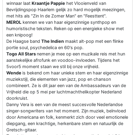
winnaar laat
Kraantje Pappie
het Vlooienveld van
Bevrijdingspop Haarlem gelijk zo hard mogelijk meezingen,
met hits als "Zin In de Zomer Man" en "Feesttent".
MEROL
kennen we van haar eigenzinnige synthpop en
humoristische teksten. Reken op een energieke show met
een knipoog!
De Haagse band
The Indien
maakt alt-pop met een flinke
portie soul, psychedelica en 60's pop.
Togo All Stars
nemen je mee op een muzikale reis met hun
aanstekelijke afrofunk en voodoo-invloeden. Tijdens het
5voor5 moment staan we stil bij onze vrijheid.
Wende
is bekend om haar unieke stem en haar eigenzinnige
muziekstijl, die elementen van jazz, pop en chanson
combineert. Ze is dit jaar een van de Ambassadeurs van de
Vrijheid die op 5 mei per luchtmachthelikopter Nederland
doorkruist.
Danny Vera is een van de meest succesvolle Nederlandse
singer-songwriters van het moment. Zijn muziek, beïnvloed
door Americana en folk, kenmerkt zich door veel emotionele
diepgang, een krachtige, herkenbare stem en natuurlijk de
Gretsch-gitaar.