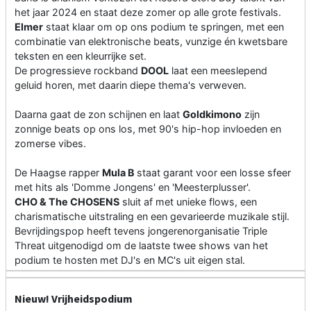
het jaar 2024 en staat deze zomer op alle grote festivals.
Elmer
staat klaar om op ons podium te springen, met een
combinatie van elektronische beats, vunzige én kwetsbare
teksten en een kleurrijke set.
De progressieve rockband
DOOL
laat een meeslepend
geluid horen, met daarin diepe thema's verweven.
Daarna gaat de zon schijnen en laat
Goldkimono
zijn
zonnige beats op ons los, met 90's hip-hop invloeden en
zomerse vibes.
De Haagse rapper
Mula B
staat garant voor een losse sfeer
met hits als 'Domme Jongens' en 'Meesterplusser'.
CHO & The CHOSENS
sluit af met unieke flows, een
charismatische uitstraling en een gevarieerde muzikale stijl.
Bevrijdingspop heeft tevens jongerenorganisatie Triple
Threat uitgenodigd om de laatste twee shows van het
podium te hosten met DJ's en MC's uit eigen stal.
Nieuw! Vrijheidspodium