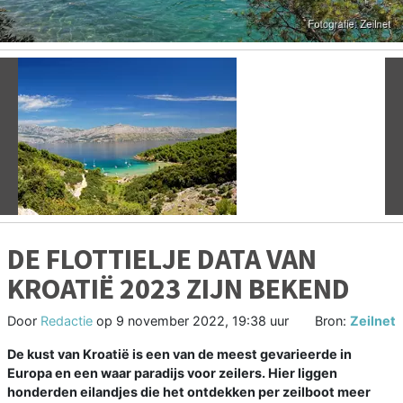
Vorige
V
DE FLOTTIELJE DATA VAN
KROATIË 2023 ZIJN BEKEND
Door
Redactie
op
9 november 2022, 19:38 uur
Bron:
Zeilnet
De kust van Kroatië is een van de meest gevarieerde in
Europa en een waar paradijs voor zeilers. Hier liggen
honderden eilandjes die het ontdekken per zeilboot meer