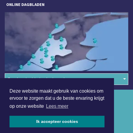
ONLINE DAGBLADEN
Overige dagbladen in de regio
Deze website maakt gebruik van cookies om
Algemene voorwaarden
ervoor te zorgen dat u de beste ervaring krijgt
op onze website
Lees meer
Disclaimer
Privacy Statement
Ik accepteer cookies
Copyright (c) 2026 | Koggenlandsdagblad.nl - Alle rechten