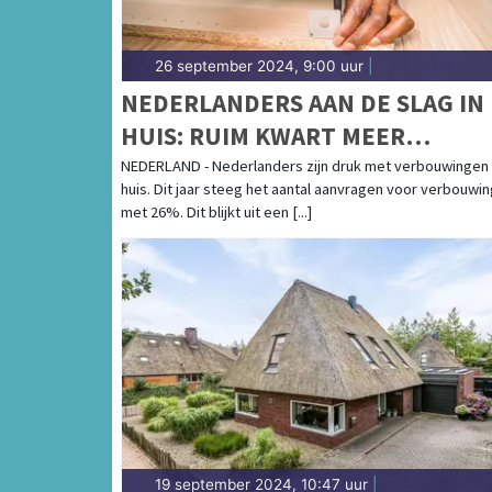
26 september 2024, 9:00 uur
|
NEDERLANDERS AAN DE SLAG IN
HUIS: RUIM KWART MEER
VERBOUWINGEN IN 2024
NEDERLAND - Nederlanders zijn druk met verbouwingen 
huis. Dit jaar steeg het aantal aanvragen voor verbouwi
met 26%. Dit blijkt uit een [...]
19 september 2024, 10:47 uur
|