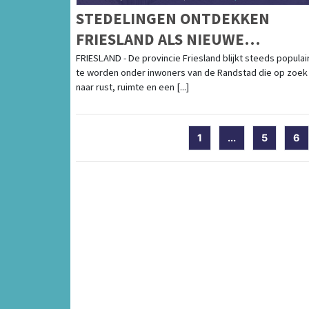
STEDELINGEN ONTDEKKEN
FRIESLAND ALS NIEUWE
WOONPLEK
FRIESLAND - De provincie Friesland blijkt steeds populai
te worden onder inwoners van de Randstad die op zoek 
naar rust, ruimte en een [...]
1
...
5
6