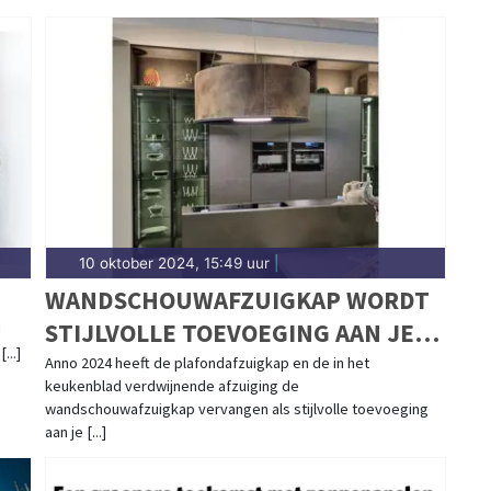
10 oktober 2024, 15:49 uur
|
WANDSCHOUWAFZUIGKAP WORDT
STIJLVOLLE TOEVOEGING AAN JE
d
...]
KEUKEN
Anno 2024 heeft de plafondafzuigkap en de in het
keukenblad verdwijnende afzuiging de
wandschouwafzuigkap vervangen als stijlvolle toevoeging
aan je [...]