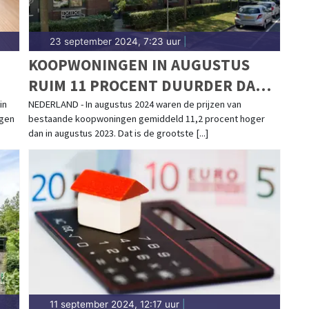
23 september 2024, 7:23 uur
|
KOOPWONINGEN IN AUGUSTUS
RUIM 11 PROCENT DUURDER DAN
JAAR EERDER
in
NEDERLAND - In augustus 2024 waren de prijzen van
ngen
bestaande koopwoningen gemiddeld 11,2 procent hoger
dan in augustus 2023. Dat is de grootste [...]
11 september 2024, 12:17 uur
|