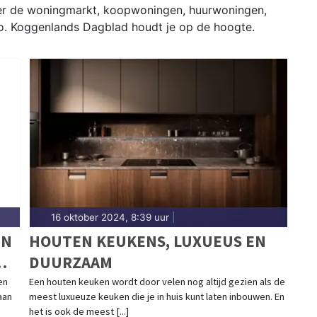
ver de woningmarkt, koopwoningen, huurwoningen,
o. Koggenlands Dagblad houdt je op de hoogte.
16 oktober 2024, 8:39 uur
|
EN
HOUTEN KEUKENS, LUXUEUS EN
DUURZAAM
en
Een houten keuken wordt door velen nog altijd gezien als de
aan
meest luxueuze keuken die je in huis kunt laten inbouwen. En
het is ook de meest [...]