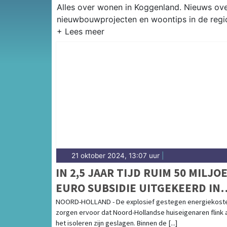
Alles over wonen in Koggenland. Nieuws o
nieuwbouwprojecten en woontips in de regi
21 oktober 2024, 13:07 uur
|
IN 2,5 JAAR TIJD RUIM 50 MILJO
EURO SUBSIDIE UITGEKEERD IN
NOORD-HOLLAND VOOR
NOORD-HOLLAND - De explosief gestegen energiekost
zorgen ervoor dat Noord-Hollandse huiseigenaren flink 
WONINGISOLATIE
het isoleren zijn geslagen. Binnen de [...]