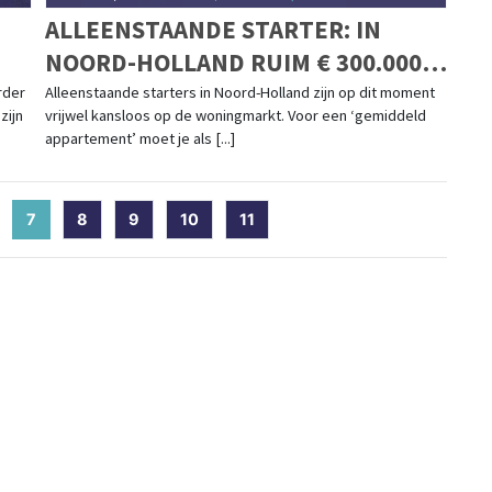
ALLEENSTAANDE STARTER: IN
NOORD-HOLLAND RUIM € 300.000
EIGEN GELD NODIG VOOR EEN
rder
Alleenstaande starters in Noord-Holland zijn op dit moment
zijn
vrijwel kansloos op de woningmarkt. Voor een ‘gemiddeld
APPARTEMENT
appartement’ moet je als [...]
7
(current)
8
9
10
11