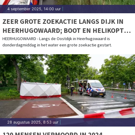
4 september 2025, 14:00 uur
|
ZEER GROTE ZOEKACTIE LANGS DIJK IN
HEERHUGOWAARD; BOOT EN HELIKOPTER
INGEZET
HEERHUGOWAARD - Langs de Oostdijk in Heerhugowaard is
donderdagmiddag in het water een grote zoekactie gestart.
28 augustus 2025, 8:53 uur
|
120 MENSEN VERMOORD IN 2024