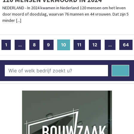
NEDERLAND - In 2024 kwamen in Nederland 120 mensen om het leven
door moord of doodslag, waarvan 76 mannen en 44 vrouwen. Dat zijn 5
minder [...]
1
...
8
9
10
(current)
11
12
...
64