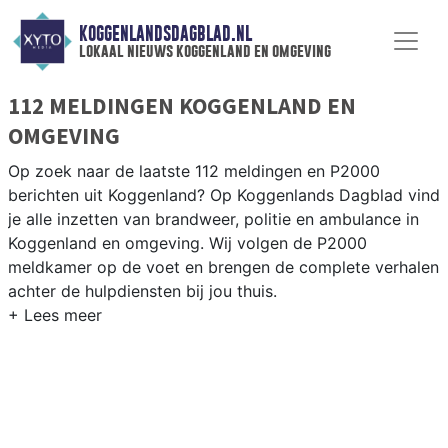
KOGGENLANDSDAGBLAD.NL
lokaal nieuws koggenland en omgeving
112 MELDINGEN KOGGENLAND EN
OMGEVING
Op zoek naar de laatste 112 meldingen en P2000
berichten uit Koggenland? Op Koggenlands Dagblad vind
je alle inzetten van brandweer, politie en ambulance in
Koggenland en omgeving. Wij volgen de P2000
meldkamer op de voet en brengen de complete verhalen
achter de hulpdiensten bij jou thuis.
P2000 MELDINGEN KOGGENLAND
Van incidenten op de N243 en de Drechterlandseweg
tot meldingen in Obdam, Berkhout, Ursem en
Scharwoude — onze redactie volgt het 112-nieuws in
Koggenland.