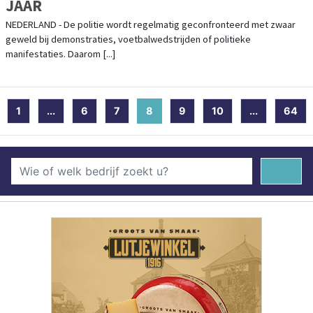
JAAR
NEDERLAND - De politie wordt regelmatig geconfronteerd met zwaar
geweld bij demonstraties, voetbalwedstrijden of politieke
manifestaties. Daarom [...]
1
...
6
7
8
(current)
9
10
...
64