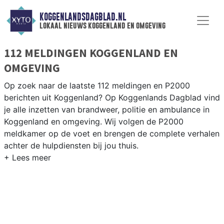
KOGGENLANDSDAGBLAD.NL
lokaal nieuws koggenland en omgeving
112 MELDINGEN KOGGENLAND EN
OMGEVING
Op zoek naar de laatste 112 meldingen en P2000
berichten uit Koggenland? Op Koggenlands Dagblad vind
je alle inzetten van brandweer, politie en ambulance in
Koggenland en omgeving. Wij volgen de P2000
meldkamer op de voet en brengen de complete verhalen
achter de hulpdiensten bij jou thuis.
P2000 MELDINGEN KOGGENLAND
Van incidenten op de N243 en de Drechterlandseweg
tot meldingen in Obdam, Berkhout, Ursem en
Scharwoude — onze redactie volgt het 112-nieuws in
Koggenland.