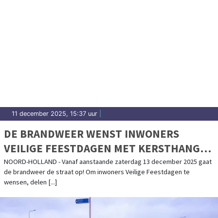
11 december 2025, 15:37 uur
|
DE BRANDWEER WENST INWONERS
VEILIGE FEESTDAGEN MET KERSTHANGER
OVER 112 EN HET GEEN SPOED-NUMMER
NOORD-HOLLAND - Vanaf aanstaande zaterdag 13 december 2025 gaat
de brandweer de straat op! Om inwoners Veilige Feestdagen te
wensen, delen [...]