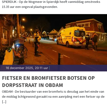
SPIERDIJK - Op de Wogmeer in Spierdijk heeft vanmiddag omstreeks
15.35 uur een ongeval plaatsgevonden.
16 december 2025, 20:11 uur
|
FIETSER EN BROMFIETSER BOTSEN OP
DORPSSTRAAT IN OBDAM
OBDAM - De bestuurder van een bromfiets is dinsdag aan het einde van
de middag lichtgewond geraakt na een aanrijding met een fietser op de
[...]