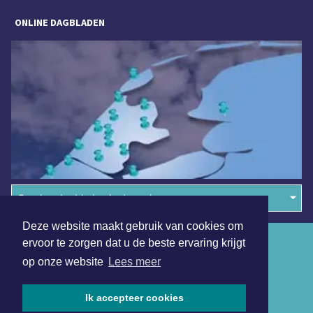
ONLINE DAGBLADEN
Overige dagbladen in de regio
Deze website maakt gebruik van cookies om
Algemene voorwaarden
ervoor te zorgen dat u de beste ervaring krijgt
op onze website
Lees meer
Disclaimer
Privacy Statement
Ik accepteer cookies