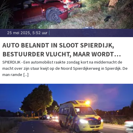
25 mei 2025, 5:52 uur
|
AUTO BELANDT IN SLOOT SPIERDIJK,
BESTUURDER VLUCHT, MAAR WORDT
TOCH AANGEHOUDEN
SPIERDIJK - Een automobilist raakte zondag kort na middernacht de
macht over zijn stuur kwijt op de Noord Spierdijkerweg in Spierdijk. De
man ramde [...]