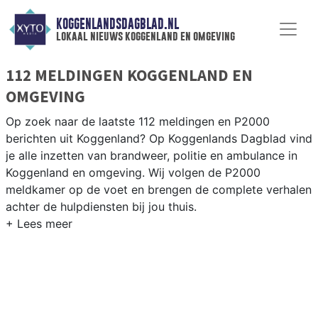
KOGGENLANDSDAGBLAD.NL
lokaal nieuws koggenland en omgeving
112 MELDINGEN KOGGENLAND EN
OMGEVING
Op zoek naar de laatste 112 meldingen en P2000
berichten uit Koggenland? Op Koggenlands Dagblad vind
je alle inzetten van brandweer, politie en ambulance in
Koggenland en omgeving. Wij volgen de P2000
meldkamer op de voet en brengen de complete verhalen
achter de hulpdiensten bij jou thuis.
P2000 MELDINGEN KOGGENLAND
Van incidenten op de N243 en de Drechterlandseweg
tot meldingen in Obdam, Berkhout, Ursem en
Scharwoude — onze redactie volgt het 112-nieuws in
Koggenland.