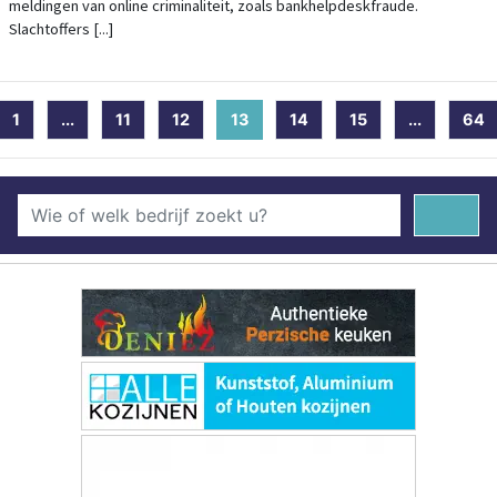
meldingen van online criminaliteit, zoals bankhelpdeskfraude.
Slachtoffers [...]
1
...
11
12
13
(current)
14
15
...
64