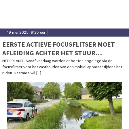
19 mei 2025, 9:25 uur
|
EERSTE ACTIEVE FOCUSFLITSER MOET
AFLEIDING ACHTER HET STUUR
VOORKOMEN
NEDERLAND - Vanaf vandaag worden er boetes opgelegd via de
focusflitser voor het vasthouden van een mobiel apparaat tijdens het
rijden. Daarmee wil [...]