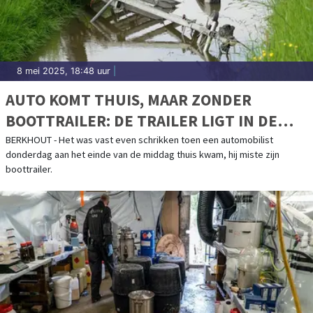
8 mei 2025, 18:48 uur
|
AUTO KOMT THUIS, MAAR ZONDER
BOOTTRAILER: DE TRAILER LIGT IN DE
SLOOT BIJ BERKHOUT
BERKHOUT - Het was vast even schrikken toen een automobilist
donderdag aan het einde van de middag thuis kwam, hij miste zijn
boottrailer.