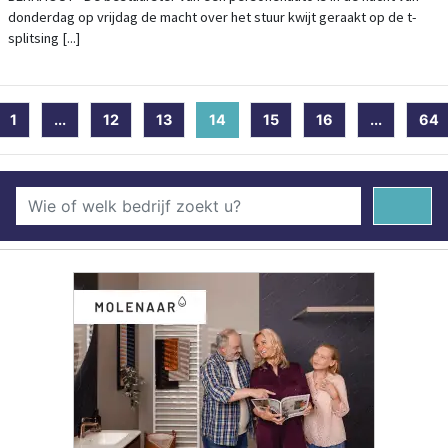
donderdag op vrijdag de macht over het stuur kwijt geraakt op de t-
splitsing [...]
1
...
12
13
14
(current)
15
16
...
64