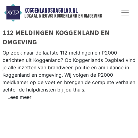
KOGGENLANDSDAGBLAD.NL
lokaal nieuws koggenland en omgeving
112 MELDINGEN KOGGENLAND EN
OMGEVING
Op zoek naar de laatste 112 meldingen en P2000
berichten uit Koggenland? Op Koggenlands Dagblad vind
je alle inzetten van brandweer, politie en ambulance in
Koggenland en omgeving. Wij volgen de P2000
meldkamer op de voet en brengen de complete verhalen
achter de hulpdiensten bij jou thuis.
P2000 MELDINGEN KOGGENLAND
Van incidenten op de N243 en de Drechterlandseweg
tot meldingen in Obdam, Berkhout, Ursem en
Scharwoude — onze redactie volgt het 112-nieuws in
Koggenland.