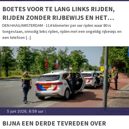
BOETES VOOR TE LANG LINKS RIJDEN,
RIJDEN ZONDER RIJBEWIJS EN HET
VASTHOUDEN VAN EEN TELEFOON
DEN HAAG/AMSTERDAM - 114 kilometer per uur rijden waar 80 is
toegestaan, onnodig links rijden, rijden met een ongeldig rijbewijs en
een telefoon [...]
5 juni 2026, 6:59 uur
|
BIJNA EEN DERDE TEVREDEN OVER