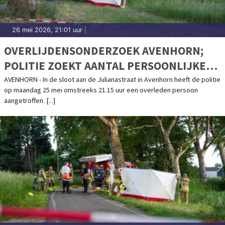
26 mei 2026, 21:01 uur
|
OVERLIJDENSONDERZOEK AVENHORN;
POLITIE ZOEKT AANTAL PERSOONLIJKE
BEZITTINGEN VAN OVERLEDEN MAN
AVENHORN - In de sloot aan de Julianastraat in Avenhorn heeft de politie
op maandag 25 mei omstreeks 21.15 uur een overleden persoon
aangetroffen. [...]