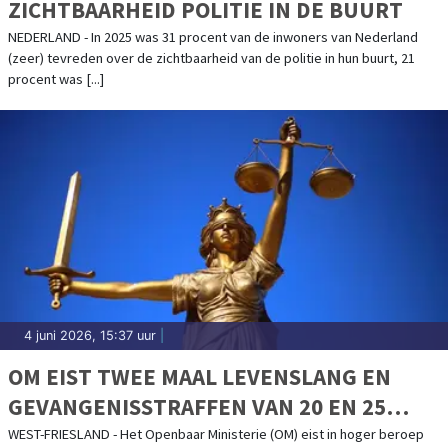
ZICHTBAARHEID POLITIE IN DE BUURT
NEDERLAND - In 2025 was 31 procent van de inwoners van Nederland
(zeer) tevreden over de zichtbaarheid van de politie in hun buurt, 21
procent was [...]
4 juni 2026, 15:37 uur
|
OM EIST TWEE MAAL LEVENSLANG EN
GEVANGENISSTRAFFEN VAN 20 EN 25
JAAR VOOR VIER VERDACHTEN
WEST-FRIESLAND - Het Openbaar Ministerie (OM) eist in hoger beroep