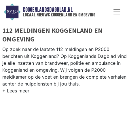
KOGGENLANDSDAGBLAD.NL
lokaal nieuws koggenland en omgeving
112 MELDINGEN KOGGENLAND EN
OMGEVING
Op zoek naar de laatste 112 meldingen en P2000
berichten uit Koggenland? Op Koggenlands Dagblad vind
je alle inzetten van brandweer, politie en ambulance in
Koggenland en omgeving. Wij volgen de P2000
meldkamer op de voet en brengen de complete verhalen
achter de hulpdiensten bij jou thuis.
P2000 MELDINGEN KOGGENLAND
Van incidenten op de N243 en de Drechterlandseweg
tot meldingen in Obdam, Berkhout, Ursem en
Scharwoude — onze redactie volgt het 112-nieuws in
Koggenland.