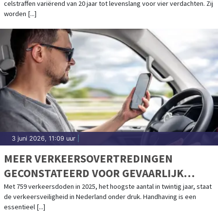
celstraffen variërend van 20 jaar tot levenslang voor vier verdachten. Zij
OVERVALLENBENDE WEST-FRIESLAND
worden [...]
3 juni 2026, 11:09 uur
|
MEER VERKEERSOVERTREDINGEN
GECONSTATEERD VOOR GEVAARLIJK
RIJGEDRAG
Met 759 verkeersdoden in 2025, het hoogste aantal in twintig jaar, staat
de verkeersveiligheid in Nederland onder druk. Handhaving is een
essentieel [...]