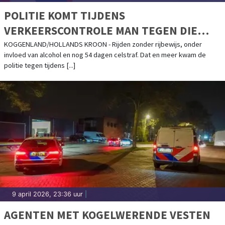
POLITIE KOMT TIJDENS
VERKEERSCONTROLE MAN TEGEN DIE
NOG CELSTRAF HEEFT OPENSTAAN
KOGGENLAND/HOLLANDS KROON - Rijden zonder rijbewijs, onder
invloed van alcohol en nog 54 dagen celstraf. Dat en meer kwam de
politie tegen tijdens [...]
9 april 2026, 23:36 uur
|
AGENTEN MET KOGELWERENDE VESTEN