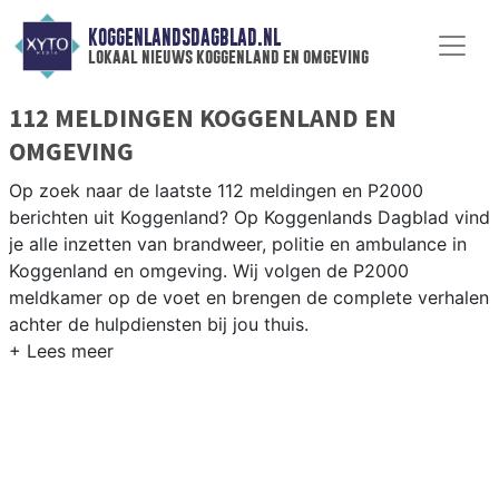
KOGGENLANDSDAGBLAD.NL
lokaal nieuws koggenland en omgeving
112 MELDINGEN KOGGENLAND EN
OMGEVING
Op zoek naar de laatste 112 meldingen en P2000
berichten uit Koggenland? Op Koggenlands Dagblad vind
je alle inzetten van brandweer, politie en ambulance in
Koggenland en omgeving. Wij volgen de P2000
meldkamer op de voet en brengen de complete verhalen
achter de hulpdiensten bij jou thuis.
P2000 MELDINGEN KOGGENLAND
Van incidenten op de N243 en de Drechterlandseweg
tot meldingen in Obdam, Berkhout, Ursem en
Scharwoude — onze redactie volgt het 112-nieuws in
Koggenland.