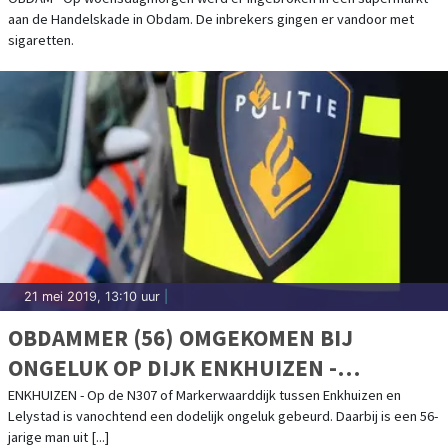
aan de Handelskade in Obdam. De inbrekers gingen er vandoor met
sigaretten.
21 mei 2019, 13:10 uur
|
OBDAMMER (56) OMGEKOMEN BIJ
ONGELUK OP DIJK ENKHUIZEN -
LELYSTAD
ENKHUIZEN - Op de N307 of Markerwaarddijk tussen Enkhuizen en
Lelystad is vanochtend een dodelijk ongeluk gebeurd. Daarbij is een 56-
jarige man uit [...]