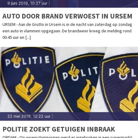
9 juni 2019, 10:27 uur
|
AUTO DOOR BRAND VERWOEST IN URSEM
URSEM - Aan de Grutto in Ursem is in de nacht van zaterdag op zondag
een auto in vlammen opgegaan. De brandweer kreeg de melding rond
00.45 uur en [...]
22 mei 2019, 12:22 uur
|
POLITIE ZOEKT GETUIGEN INBRAAK
OBDAM - Op woensdagmorgen werd er ingebroken in een supermarkt