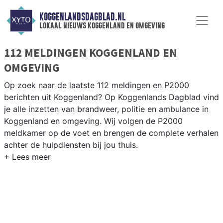
KOGGENLANDSDAGBLAD.NL
lokaal nieuws koggenland en omgeving
112 MELDINGEN KOGGENLAND EN
OMGEVING
Op zoek naar de laatste 112 meldingen en P2000
berichten uit Koggenland? Op Koggenlands Dagblad vind
je alle inzetten van brandweer, politie en ambulance in
Koggenland en omgeving. Wij volgen de P2000
meldkamer op de voet en brengen de complete verhalen
achter de hulpdiensten bij jou thuis.
P2000 MELDINGEN KOGGENLAND
Van incidenten op de N243 en de Drechterlandseweg
tot meldingen in Obdam, Berkhout, Ursem en
Scharwoude — onze redactie volgt het 112-nieuws in
Koggenland.