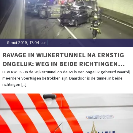
9 mei 2019, 17:04 uur
|
RAVAGE IN WIJKERTUNNEL NA ERNSTIG
ONGELUK: WEG IN BEIDE RICHTINGEN
DICHT
BEVERWIJK - In de Wijkertunnel op de A9 is een ongeluk gebeurd waarbij
meerdere voertuigen betrokken zijn. Daardoor is de tunnel in beide
richtingen [...]