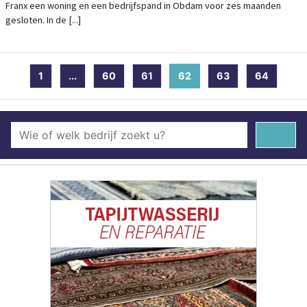
Franx een woning en een bedrijfspand in Obdam voor zes maanden
gesloten. In de [...]
1
...
60
61
62
(current)
63
64