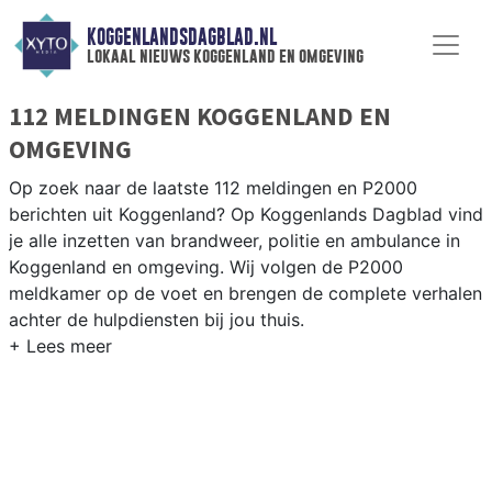
KOGGENLANDSDAGBLAD.NL
lokaal nieuws koggenland en omgeving
112 MELDINGEN KOGGENLAND EN
OMGEVING
Op zoek naar de laatste 112 meldingen en P2000
berichten uit Koggenland? Op Koggenlands Dagblad vind
je alle inzetten van brandweer, politie en ambulance in
Koggenland en omgeving. Wij volgen de P2000
meldkamer op de voet en brengen de complete verhalen
achter de hulpdiensten bij jou thuis.
P2000 MELDINGEN KOGGENLAND
Van incidenten op de N243 en de Drechterlandseweg
tot meldingen in Obdam, Berkhout, Ursem en
Scharwoude — onze redactie volgt het 112-nieuws in
Koggenland.