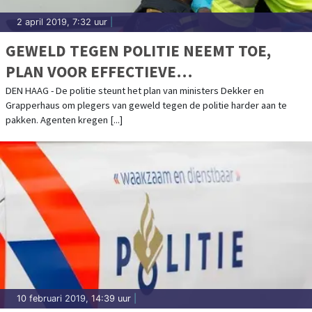
2 april 2019, 7:32 uur
|
GEWELD TEGEN POLITIE NEEMT TOE,
PLAN VOOR EFFECTIEVE
STRAFMAATREGELEN
DEN HAAG - De politie steunt het plan van ministers Dekker en
Grapperhaus om plegers van geweld tegen de politie harder aan te
pakken. Agenten kregen [...]
10 februari 2019, 14:39 uur
|