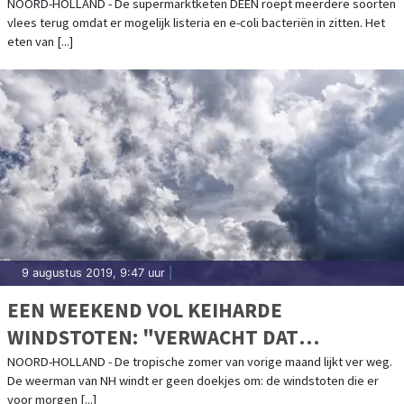
NOORD-HOLLAND - De supermarktketen DEEN roept meerdere soorten
vlees terug omdat er mogelijk listeria en e-coli bacteriën in zitten. Het
eten van [...]
9 augustus 2019, 9:47 uur
|
EEN WEEKEND VOL KEIHARDE
WINDSTOTEN: "VERWACHT DAT
EVENEMENTEN WORDEN AFGELAST"
NOORD-HOLLAND - De tropische zomer van vorige maand lijkt ver weg.
De weerman van NH windt er geen doekjes om: de windstoten die er
voor morgen [...]