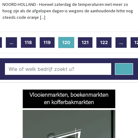
NOORD-HOLLAND - Hoewel zaterdag de temperaturen niet meer zo
hoog zijn als de afgelopen dagen is wegens de aanhoudende hitte nog
steeds code oranje [...]
...
118
119
120
(current)
121
122
...
1