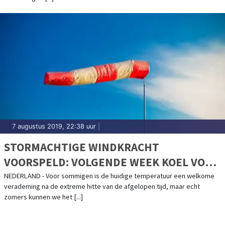
7 augustus 2019, 22:38 uur
|
STORMACHTIGE WINDKRACHT
VOORSPELD: VOLGENDE WEEK KOEL VOOR
TIJD VAN HET JAAR
NEDERLAND - Voor sommigen is de huidige temperatuur een welkome
verademing na de extreme hitte van de afgelopen tijd, maar echt
zomers kunnen we het [...]