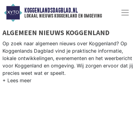
KOGGENLANDSDAGBLAD.NL
lokaal nieuws koggenland en omgeving
ALGEMEEN NIEUWS KOGGENLAND
Op zoek naar algemeen nieuws over Koggenland? Op
Koggenlands Dagblad vind je praktische informatie,
lokale ontwikkelingen, evenementen en het weerbericht
voor Koggenland en omgeving. Wij zorgen ervoor dat jij
precies weet wat er speelt.
PRAKTISCHE INFORMATIE KOGGENLAND
Van werkzaamheden op de N243 en evenementen in de
Koggenland-dorpen tot het weersbericht voor de West-
Friese polder rondom Obdam en Berkhout.