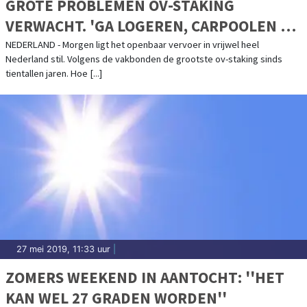
GROTE PROBLEMEN OV-STAKING
VERWACHT. 'GA LOGEREN, CARPOOLEN OF
THUISWERKEN'
NEDERLAND - Morgen ligt het openbaar vervoer in vrijwel heel
Nederland stil. Volgens de vakbonden de grootste ov-staking sinds
tientallen jaren. Hoe [...]
27 mei 2019, 11:33 uur
|
ZOMERS WEEKEND IN AANTOCHT: ''HET
KAN WEL 27 GRADEN WORDEN''