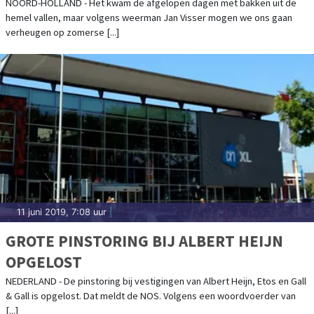
KOMST
NOORD-HOLLAND - Het kwam de afgelopen dagen met bakken uit de
hemel vallen, maar volgens weerman Jan Visser mogen we ons gaan
verheugen op zomerse [...]
11 juni 2019, 7:08 uur
|
GROTE PINSTORING BIJ ALBERT HEIJN
OPGELOST
NEDERLAND - De pinstoring bij vestigingen van Albert Heijn, Etos en Gall
& Gall is opgelost. Dat meldt de NOS. Volgens een woordvoerder van
[...]