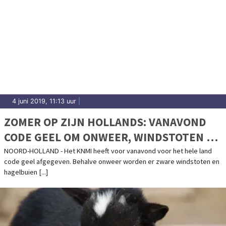
4 juni 2019, 11:13 uur
|
ZOMER OP ZIJN HOLLANDS: VANAVOND
CODE GEEL OM ONWEER, WINDSTOTEN EN
HAGEL
NOORD-HOLLAND - Het KNMI heeft voor vanavond voor het hele land
code geel afgegeven. Behalve onweer worden er zware windstoten en
hagelbuien [...]