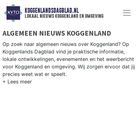
KOGGENLANDSDAGBLAD.NL
lokaal nieuws koggenland en omgeving
ALGEMEEN NIEUWS KOGGENLAND
Op zoek naar algemeen nieuws over Koggenland? Op
Koggenlands Dagblad vind je praktische informatie,
lokale ontwikkelingen, evenementen en het weerbericht
voor Koggenland en omgeving. Wij zorgen ervoor dat jij
precies weet wat er speelt.
PRAKTISCHE INFORMATIE KOGGENLAND
Van werkzaamheden op de N243 en evenementen in de
Koggenland-dorpen tot het weersbericht voor de West-
Friese polder rondom Obdam en Berkhout.