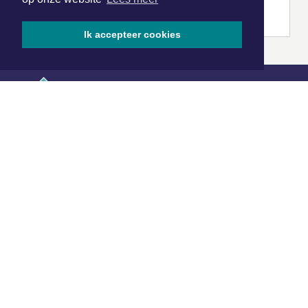
Ik accepteer cookies
|
Nieuws | Sport | Evenementen
Hoofdvestiging:
van Benthuizenlaan 1
1701 BZ Heerhugowaard
072 8200 600
redactie@xyto.nl
www.xyto.nl
SOCIAL MEDIA