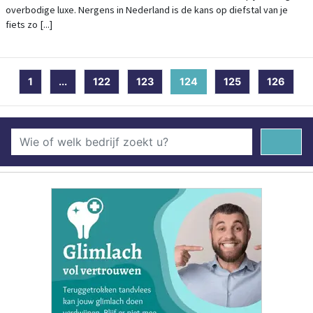
overbodige luxe. Nergens in Nederland is de kans op diefstal van je
fiets zo [...]
1
...
122
123
124
(current)
125
126