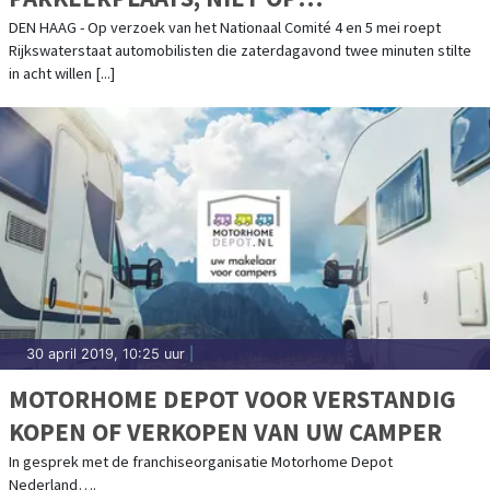
VLUCHTSTROOK'
DEN HAAG - Op verzoek van het Nationaal Comité 4 en 5 mei roept
Rijkswaterstaat automobilisten die zaterdagavond twee minuten stilte
in acht willen [...]
30 april 2019, 10:25 uur
|
MOTORHOME DEPOT VOOR VERSTANDIG
KOPEN OF VERKOPEN VAN UW CAMPER
In gesprek met de franchiseorganisatie Motorhome Depot
Nederland….