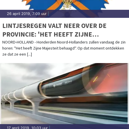
26 april 2019, 7:09 uur
|
LINTJESREGEN VALT NEER OVER DE
PROVINCIE: 'HET HEEFT ZIJNE
MAJESTEIT BEHAAGD'
NOORD-HOLLAND - Honderden Noord-Hollanders zullen vandaag de zin
horen: "Het heeft Zijne Majesteit behaagd". Op dat moment ontdekken
ze dat ze een [...]
17 april 2019, 10:03 uur
|