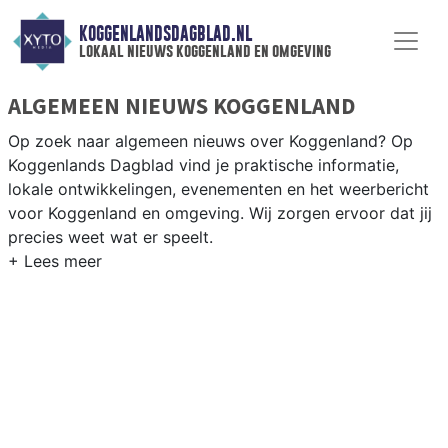
KOGGENLANDSDAGBLAD.NL
lokaal nieuws koggenland en omgeving
ALGEMEEN NIEUWS KOGGENLAND
Op zoek naar algemeen nieuws over Koggenland? Op
Koggenlands Dagblad vind je praktische informatie,
lokale ontwikkelingen, evenementen en het weerbericht
voor Koggenland en omgeving. Wij zorgen ervoor dat jij
precies weet wat er speelt.
PRAKTISCHE INFORMATIE KOGGENLAND
Van werkzaamheden op de N243 en evenementen in de
Koggenland-dorpen tot het weersbericht voor de West-
Friese polder rondom Obdam en Berkhout.