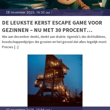
28 november 2025, 14:30 uur
|
DE LEUKSTE KERST ESCAPE GAME VOOR
GEZINNEN – NU MET 30 PROCENT
KORTING
Wie aan december denkt, denkt aan drukte. Agenda’s die dichtslibben,
boodschappenlijstjes die groeien en het gevoel dat alles tegelijk moet.
Precies [...]
27 november 2025, 13:56 uur
|