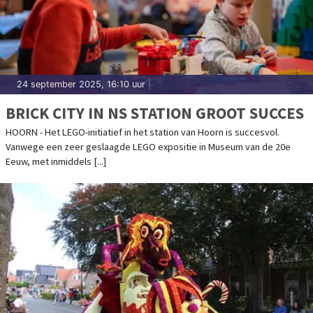
24 september 2025, 16:10 uur
|
BRICK CITY IN NS STATION GROOT SUCCES
HOORN - Het LEGO-initiatief in het station van Hoorn is succesvol.
Vanwege een zeer geslaagde LEGO expositie in Museum van de 20e
Eeuw, met inmiddels [...]