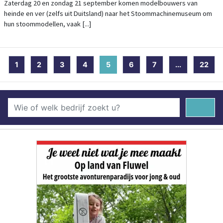
Zaterdag 20 en zondag 21 september komen modelbouwers van
heinde en ver (zelfs uit Duitsland) naar het Stoommachinemuseum om
hun stoommodellen, vaak [...]
1
2
3
4
5
(current)
6
7
...
22