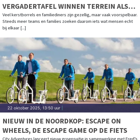
VERGADERTAFEL WINNEN TERREIN ALS
KERSTACTIVITEIT
Veel kerstborrels en familiediners zijn gezellig, maar vaak voorspelbaar.
Steeds meer teams en families zoeken daarom iets wat mensen echt
bij elkaar [...]
22 oktober 2025, 13:50 uur
|
NIEUW IN DE NOORDKOP: ESCAPE ON
WHEELS, DE ESCAPE GAME OP DE FIETS
City Adventures lanceert nieuw groepsuitje in samenwerking met Fred’s