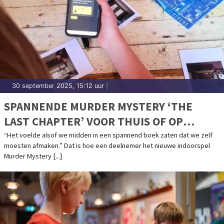
30 september 2025, 15:12 uur
|
SPANNENDE MURDER MYSTERY ‘THE
LAST CHAPTER’ VOOR THUIS OF OP
LOCATIE
“Het voelde alsof we midden in een spannend boek zaten dat we zelf
moesten afmaken.” Dat is hoe een deelnemer het nieuwe indoorspel
Murder Mystery [...]