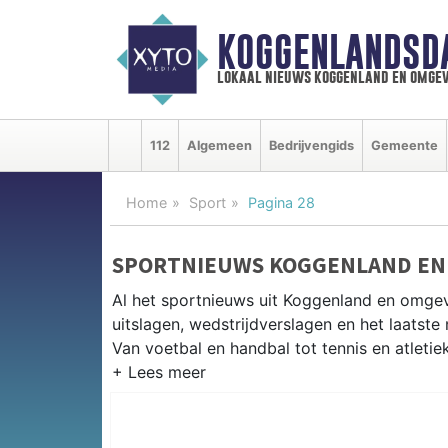
KOGGENLANDSD
lokaal nieuws koggenland en omgev
112
Algemeen
Bedrijvengids
Gemeente
Home
Sport
Pagina 28
SPORTNIEUWS KOGGENLAND EN
Al het sportnieuws uit Koggenland en omge
uitslagen, wedstrijdverslagen en het laatst
Van voetbal en handbal tot tennis en atletie
LOKALE SPORT KOGGENLAND
Van VV Obdam en SV Ursem tot korfbal in de