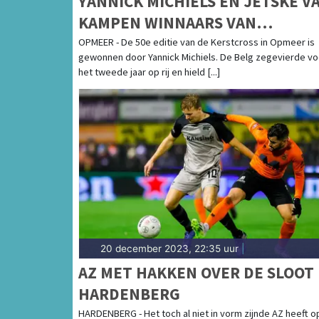
YANNICK MICHIELS EN JETSKE V
KAMPEN WINNAARS VAN
LOODZWARE KERSTCROSS
OPMEER - De 50e editie van de Kerstcross in Opmeer is
gewonnen door Yannick Michiels. De Belg zegevierde vo
het tweede jaar op rij en hield [...]
20 december 2023, 22:35 uur
|
AZ MET HAKKEN OVER DE SLOOT 
HARDENBERG
HARDENBERG - Het toch al niet in vorm zijnde AZ heeft o