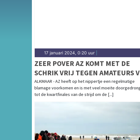
Hollands Kanaal — sport in Koggenland heeft
van alle sportieve uitslagen en prestaties i
17 januari 2024, 0:20 uur
|
ZEER POVER AZ KOMT MET DE
SCHRIK VRIJ TEGEN AMATEURS 
QUICK BOYS
ALKMAAR - AZ heeft op het nippertje een regelmatige
blamage voorkomen en is met veel moeite doorgedron
tot de kwartfinales van de strijd om de [...]