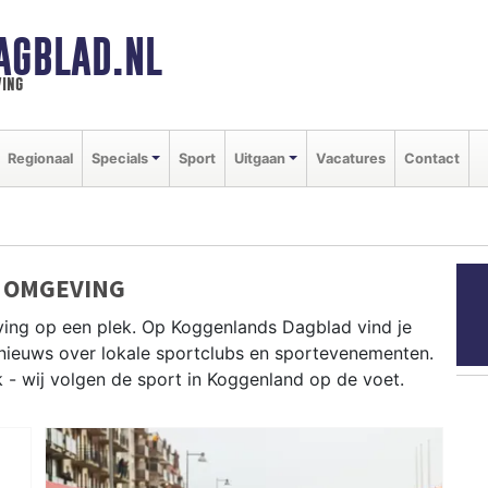
AGBLAD.NL
ing
Regionaal
Specials
Sport
Uitgaan
Vacatures
Contact
 OMGEVING
ving op een plek. Op Koggenlands Dagblad vind je
e nieuws over lokale sportclubs en sportevenementen.
k - wij volgen de sport in Koggenland op de voet.
 West-Friese polders en fietsen langs het Noord-