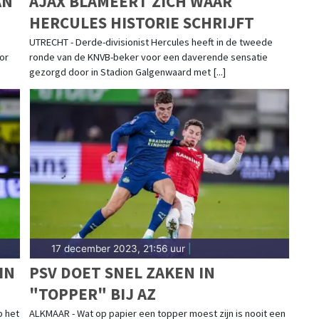
AN
AJAX BLAMEERT ZICH WAAR
HERCULES HISTORIE SCHRIJFT
UTRECHT - Derde-divisionist Hercules heeft in de tweede
or
ronde van de KNVB-beker voor een daverende sensatie
gezorgd door in Stadion Galgenwaard met [...]
17 december 2023, 21:56 uur
|
IN
PSV DOET SNEL ZAKEN IN
"TOPPER" BIJ AZ
p het
ALKMAAR - Wat op papier een topper moest zijn is nooit een