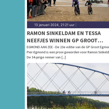
13 januari 2024, 21:21 uur
|
RAMON SINKELDAM EN TESSA
NEEFJES WINNEN GP GROOT
EGMOND-PIER-EGMOND 2024
EGMOND AAN ZEE - De 23e editie van de GP Groot Egmo
Pier-Egmond is een prooi geworden voor Ramon Sinkel
De 34-jarige renner van [...]