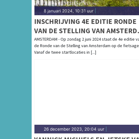
8 januari 2024, 10:31 uur
|
INSCHRIJVING 4E EDITIE RONDE
VAN DE STELLING VAN AMSTERD
GEOPEND
AMSTERDAM - Op zondag 2 juni 2024 staat de 4e editie v
de Ronde van de Stelling van Amsterdam op de fietsage
Vanaf de twee startlocaties in [...]
26 december 2023, 20:04 uur
|