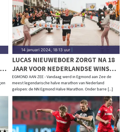
 een uitgesproken dorps karakter. Blijf op de hoogte
n Koggenland.
14 januari 2024, 18:13 uur
|
LUCAS NIEUWEBOER ZORGT NA 18
VAN
JAAR VOOR NEDERLANDSE WINST
BIJ NN EGMOND HALVE MARATHON
EGMOND AAN ZEE - Vandaag werd in Egmond aan Zee de
gen
meest legendarische halve marathon van Nederland
gelopen: de NN Egmond Halve Marathon. Onder barre [...]