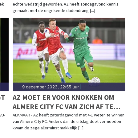
ek
echte wedstrijd geworden. AZ heeft zondagavond kennis
gemaakt met de ongekende dadendrang [...]
9 december 2023, 22:55 uur
|
GT
AZ MOET ER VOOR KNOKKEN OM
ALMERE CITY FC VAN ZICH AF TE
SCHUDDEN
VB-
ALKMAAR - AZ heeft zaterdagavond met 4-1 weten te winnen
van Almere City FC. Anders dan de uitslag doet vermoeden
kwam de zege allerminst makkelijk [...]