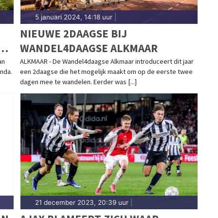
5 januari 2024, 14:18 uur
|
NIEUWE 2DAAGSE BIJ
AM
WANDEL4DAAGSE ALKMAAR
an
ALKMAAR - De Wandel4daagse Alkmaar introduceert dit jaar
nda.
een 2daagse die het mogelijk maakt om op de eerste twee
dagen mee te wandelen. Eerder was [...]
21 december 2023, 20:39 uur
|