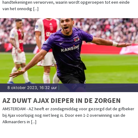
handtekeningen verworven, waarin wordt opgeroepen tot een einde
ENKELE UREN
van het onnodig [...]
8 oktober 2023, 16:32 uur
|
AZ DUWT AJAX DIEPER IN DE ZORGEN
AMSTERDAM - AZ heeft er zondagmiddag voor gezorgd dat de gifbeker
bij Ajax voorlopig nog niet leeg is. Door een 1-2 overwinning van de
Alkmaarders in [...]