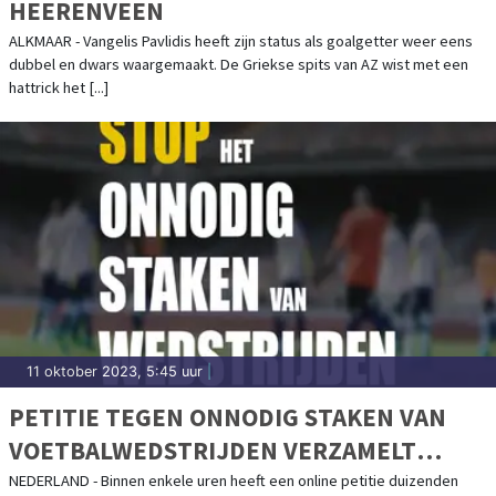
HEERENVEEN
ALKMAAR - Vangelis Pavlidis heeft zijn status als goalgetter weer eens
dubbel en dwars waargemaakt. De Griekse spits van AZ wist met een
hattrick het [...]
11 oktober 2023, 5:45 uur
|
PETITIE TEGEN ONNODIG STAKEN VAN
VOETBALWEDSTRIJDEN VERZAMELT
DUIZENDEN HANDTEKENINGEN IN
NEDERLAND - Binnen enkele uren heeft een online petitie duizenden