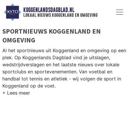
KOGGENLANDSDAGBLAD.NL
lokaal nieuws koggenland en omgeving
SPORTNIEUWS KOGGENLAND EN
OMGEVING
Al het sportnieuws uit Koggenland en omgeving op een
plek. Op Koggenlands Dagblad vind je uitslagen,
wedstrijdverslagen en het laatste nieuws over lokale
sportclubs en sportevenementen. Van voetbal en
handbal tot tennis en atletiek - wij volgen de sport in
Koggenland op de voet.
LOKALE SPORT KOGGENLAND
Van VV Obdam en SV Ursem tot korfbal in de West-
Friese polders en fietsen langs het Noord-Hollands
Kanaal — sport in Koggenland heeft een uitgesproken
dorps karakter. Blijf op de hoogte van alle sportieve