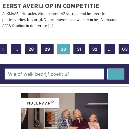
EERST AVERIJ OP IN COMPETITIE
ALKMAAR - Heracles Almelo heeft AZ verrassend het eerste
puntenverlies bezorgd. De promovendus kwam er in het Alkmaarse
AFAS-Stadion in de eerste [...]
1
...
28
29
30
(current)
31
32
...
63