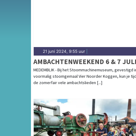
complete uitgaansaanbod op koggenlandsda
21 juni 2024, 9:55 uur
|
AMBACHTENWEEKEND 6 & 7 JUL
MEDEMBLIK - Bij het Stoommachinemuseum, gevestigd i
voormalig stoomgemaal Vier Noorder Koggen, kun je tij
de zomerfair vele ambachtslieden [...]