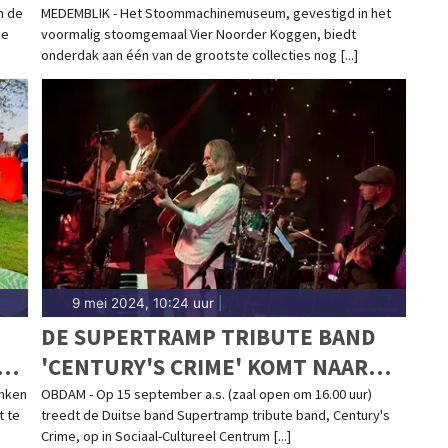
MEDEMBLIK EN OMGEVING
n de
MEDEMBLIK - Het Stoommachinemuseum, gevestigd in het
de
voormalig stoomgemaal Vier Noorder Koggen, biedt
onderdak aan één van de grootste collecties nog [...]
9 mei 2024, 10:24 uur
|
DE SUPERTRAMP TRIBUTE BAND
D
'CENTURY'S CRIME' KOMT NAAR
UM!
OBDAM – KAARTVERKOOP VAN
enken
OBDAM - Op 15 september a.s. (zaal open om 16.00 uur)
t te
treedt de Duitse band Supertramp tribute band, Century's
START!
Crime, op in Sociaal-Cultureel Centrum [...]