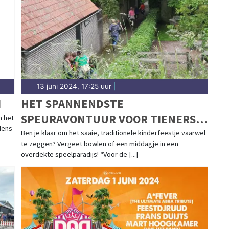
gblad.nl.
13 juni 2024, 17:25 uur
|
I
HET SPANNENDSTE
SPEURAVONTUUR VOOR TIENERS &
n het
dens
PUBERS: THE HUNT!
Ben je klaar om het saaie, traditionele kinderfeestje vaarwel
te zeggen? Vergeet bowlen of een middagje in een
overdekte speelparadijs! “Voor de [...]