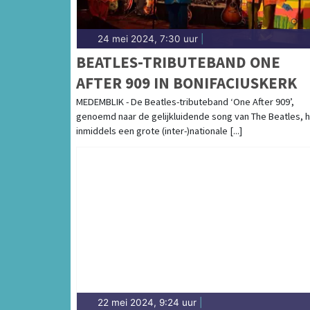
24 mei 2024, 7:30 uur
|
BEATLES-TRIBUTEBAND ONE
AFTER 909 IN BONIFACIUSKERK
MEDEMBLIK - De Beatles-tributeband ‘One After 909’,
genoemd naar de gelijkluidende song van The Beatles, h
inmiddels een grote (inter-)nationale [...]
22 mei 2024, 9:24 uur
|