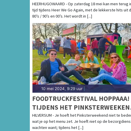
LIVE
HEERHUGOWAARD - Op zaterdag 18 mei kan men terug i
tijd tijdens Heer We Go Again, met de lekkerste hits uit 
80’s / 90’s en 00’s. Het wordt in [...]
10 mei 2024, 9:29 uur
|
FOODTRUCKFESTIVAL HOPPAAA!
TIJDENS HET PINKSTERWEEKEN
IN HET DUDOKPARK IN HILVERS
HILVERSUM - Je hoeft het Pinksterweekend niet te bed
wat je op het menu zet. Je hoeft niet op de bezorgdiens
wachten want; tijdens het [...]