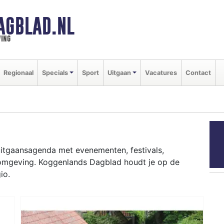
AGBLAD.NL
ing
Regionaal
Specials
Sport
Uitgaan
Vacatures
Contact
uitgaansagenda met evenementen, festivals,
 omgeving. Koggenlands Dagblad houdt je op de
io.
ziekfestivals en culinaire events - ontdek het