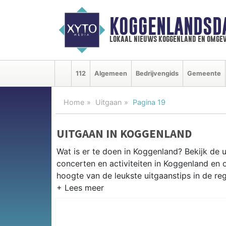
KOGGENLANDSD
lokaal nieuws koggenland en omgev
112
Algemeen
Bedrijvengids
Gemeente
Home
Uitgaan
Pagina 19
UITGAAN IN KOGGENLAND
Wat is er te doen in Koggenland? Bekijk de 
concerten en activiteiten in Koggenland en
hoogte van de leukste uitgaanstips in de reg
EVENEMENTEN KOGGENLAND
Van markten en culturele evenementen tot mu