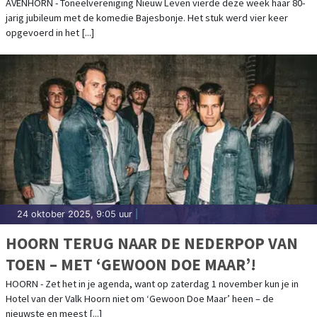
TONEELVERENIGING NIEUW LEVEN
AVENHORN - Toneelvereniging Nieuw Leven vierde deze week haar 80-
jarig jubileum met de komedie Bajesbonje. Het stuk werd vier keer
opgevoerd in het [...]
24 oktober 2025, 9:05 uur
|
HOORN TERUG NAAR DE NEDERPOP VAN
TOEN – MET ‘GEWOON DOE MAAR’!
HOORN - Zet het in je agenda, want op zaterdag 1 november kun je in
Hotel van der Valk Hoorn niet om ‘Gewoon Doe Maar’ heen – de
nieuwste en meest [...]