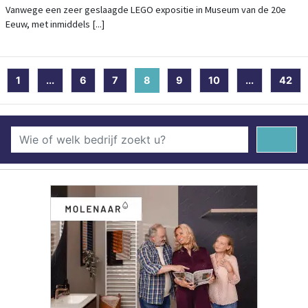
Vanwege een zeer geslaagde LEGO expositie in Museum van de 20e
Eeuw, met inmiddels [...]
1
...
6
7
8
(current)
9
10
...
42