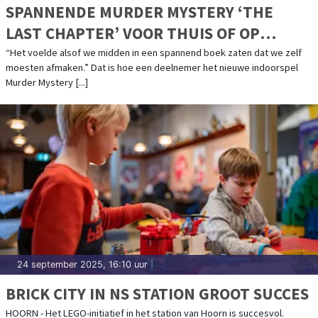
SPANNENDE MURDER MYSTERY ‘THE
LAST CHAPTER’ VOOR THUIS OF OP
LOCATIE
“Het voelde alsof we midden in een spannend boek zaten dat we zelf
moesten afmaken.” Dat is hoe een deelnemer het nieuwe indoorspel
Murder Mystery [...]
24 september 2025, 16:10 uur
|
BRICK CITY IN NS STATION GROOT SUCCES
HOORN - Het LEGO-initiatief in het station van Hoorn is succesvol.