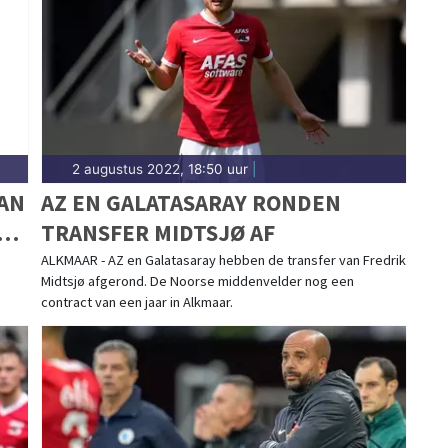
 een uitgesproken dorps karakter. Blijf op de hoogte
n Koggenland.
2 augustus 2022, 18:50 uur
|
AN
AZ EN GALATASARAY RONDEN
TRANSFER MIDTSJØ AF
ALKMAAR - AZ en Galatasaray hebben de transfer van Fredrik
Midtsjø afgerond. De Noorse middenvelder nog een
contract van een jaar in Alkmaar.