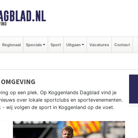
AGBLAD.NL
ing
Regionaal
Specials
Sport
Uitgaan
Vacatures
Contact
 OMGEVING
ving op een plek. Op Koggenlands Dagblad vind je
e nieuws over lokale sportclubs en sportevenementen.
k - wij volgen de sport in Koggenland op de voet.
 West-Friese polders en fietsen langs het Noord-