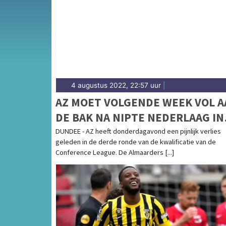
Hollands Kanaal — sport in Koggenland heeft
van alle sportieve uitslagen en prestaties i
4 augustus 2022, 22:57 uur
|
AZ MOET VOLGENDE WEEK VOL A
DE BAK NA NIPTE NEDERLAAG IN
DUNDEE
DUNDEE - AZ heeft donderdagavond een pijnlijk verlies
geleden in de derde ronde van de kwalificatie van de
Conference League. De Almaarders [...]