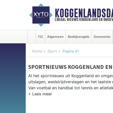
KOGGENLANDSD
lokaal nieuws koggenland en omgev
112
Algemeen
Bedrijvengids
Gemeente
Home
Sport
Pagina 41
SPORTNIEUWS KOGGENLAND EN
Al het sportnieuws uit Koggenland en omge
uitslagen, wedstrijdverslagen en het laatst
Van voetbal en handbal tot tennis en atletie
LOKALE SPORT KOGGENLAND
Van VV Obdam en SV Ursem tot korfbal in de