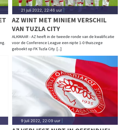
21 juli 2022, 22:46 uur
|
ET
AZ WINT MET MINIEM VERSCHIL
VAN TUZLA CITY
ALKMAAR - AZ heeft in de tweede ronde van de kwalificatie
ng.
voor de Conference League een nipte 1-0 thuiszege
geboekt op FK Tuzla City. [...]
9 juli 2022, 22:09 uur
|