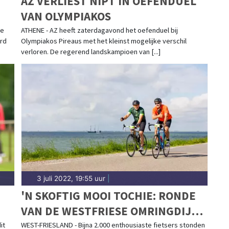
AZ VERLIEST NIPT IN OEFENDUEL
VAN OLYMPIAKOS
de
ATHENE - AZ heeft zaterdagavond het oefenduel bij
ard
Olympiakos Pireaus met het kleinst mogelijke verschil
verloren. De regerend landskampioen van [...]
3 juli 2022, 19:55 uur
|
'N SKOFTIG MOOI TOCHIE: RONDE
VAN DE WESTFRIESE OMRINGDIJK
WEER EEN GROOT SUCCES!
it
WEST-FRIESLAND - Bijna 2.000 enthousiaste fietsers stonden