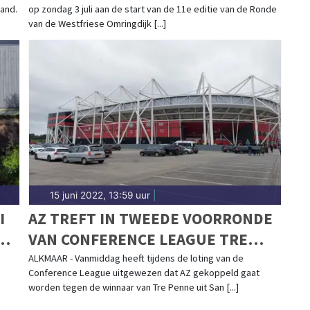
land.
op zondag 3 juli aan de start van de 11e editie van de Ronde
van de Westfriese Omringdijk [...]
15 juni 2022, 13:59 uur
|
I
AZ TREFT IN TWEEDE VOORRONDE
BIJ
VAN CONFERENCE LEAGUE TRE
PENNE OF TUZLA CITY
ALKMAAR - Vanmiddag heeft tijdens de loting van de
Conference League uitgewezen dat AZ gekoppeld gaat
worden tegen de winnaar van Tre Penne uit San [...]