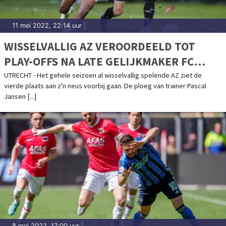
11 mei 2022, 22:14 uur
|
WISSELVALLIG AZ VEROORDEELD TOT
PLAY-OFFS NA LATE GELIJKMAKER FC
UTRECHT
UTRECHT - Het gehele seizoen al wisselvallig spelende AZ ziet de
vierde plaats aan z'n neus voorbij gaan. De ploeg van trainer Pascal
Jansen [...]
8 mei 2022, 17:00 uur
|