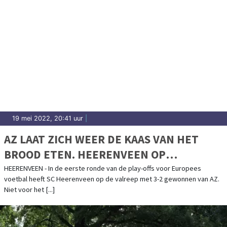
19 mei 2022, 20:41 uur
|
AZ LAAT ZICH WEER DE KAAS VAN HET
BROOD ETEN. HEERENVEEN OP
VOORSPRONG IN PLAY-OFFS
HEERENVEEN - In de eerste ronde van de play-offs voor Europees
voetbal heeft SC Heerenveen op de valreep met 3-2 gewonnen van AZ.
Niet voor het [...]