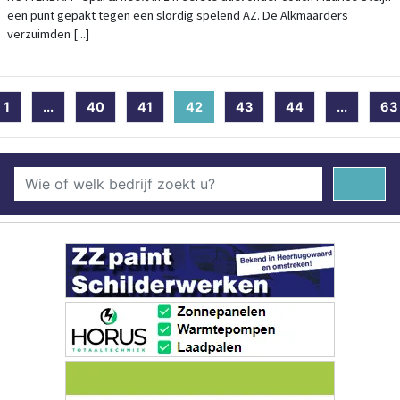
een punt gepakt tegen een slordig spelend AZ. De Alkmaarders
verzuimden [...]
1
...
40
41
42
(current)
43
44
...
63