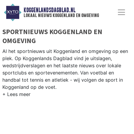
KOGGENLANDSDAGBLAD.NL
lokaal nieuws koggenland en omgeving
SPORTNIEUWS KOGGENLAND EN
OMGEVING
Al het sportnieuws uit Koggenland en omgeving op een
plek. Op Koggenlands Dagblad vind je uitslagen,
wedstrijdverslagen en het laatste nieuws over lokale
sportclubs en sportevenementen. Van voetbal en
handbal tot tennis en atletiek - wij volgen de sport in
Koggenland op de voet.
LOKALE SPORT KOGGENLAND
Van VV Obdam en SV Ursem tot korfbal in de West-
Friese polders en fietsen langs het Noord-Hollands
Kanaal — sport in Koggenland heeft een uitgesproken
dorps karakter. Blijf op de hoogte van alle sportieve