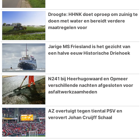
Droogte: HHNK doet oproep om zuinig te
doen met water en bereidt verdere
maatregelen voor
Jarige MS Friesland is het gezicht van
een halve eeuw Historische Driehoek
N241 bij Heerhugowaard en Opmeer
verschillende nachten afgesloten voor
asfaltwerkzaamheden
AZ overtuigt tegen tiental PSV en
verovert Johan Cruijff Schaal