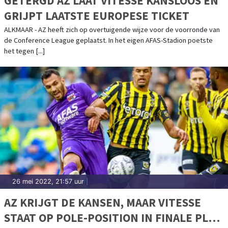
GETERGD AZ LAAT VITESSE KANSLOOS EN
GRIJPT LAATSTE EUROPESE TICKET
ALKMAAR - AZ heeft zich op overtuigende wijze voor de voorronde van
de Conference League geplaatst. In het eigen AFAS-Stadion poetste
het tegen [...]
26 mei 2022, 21:57 uur
|
AZ KRIJGT DE KANSEN, MAAR VITESSE
STAAT OP POLE-POSITION IN FINALE PLAY-