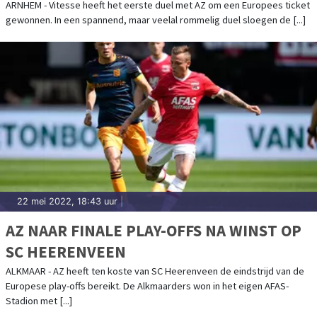
OFFS
ARNHEM - Vitesse heeft het eerste duel met AZ om een Europees ticket
gewonnen. In een spannend, maar veelal rommelig duel sloegen de [...]
22 mei 2022, 18:43 uur
|
AZ NAAR FINALE PLAY-OFFS NA WINST OP
SC HEERENVEEN
ALKMAAR - AZ heeft ten koste van SC Heerenveen de eindstrijd van de
Europese play-offs bereikt. De Alkmaarders won in het eigen AFAS-
Stadion met [...]