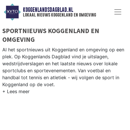
KOGGENLANDSDAGBLAD.NL
lokaal nieuws koggenland en omgeving
SPORTNIEUWS KOGGENLAND EN
OMGEVING
Al het sportnieuws uit Koggenland en omgeving op een
plek. Op Koggenlands Dagblad vind je uitslagen,
wedstrijdverslagen en het laatste nieuws over lokale
sportclubs en sportevenementen. Van voetbal en
handbal tot tennis en atletiek - wij volgen de sport in
Koggenland op de voet.
LOKALE SPORT KOGGENLAND
Van VV Obdam en SV Ursem tot korfbal in de West-
Friese polders en fietsen langs het Noord-Hollands
Kanaal — sport in Koggenland heeft een uitgesproken
dorps karakter. Blijf op de hoogte van alle sportieve