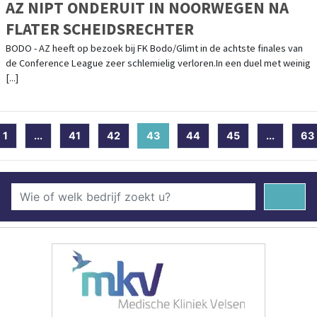
AZ NIPT ONDERUIT IN NOORWEGEN NA
FLATER SCHEIDSRECHTER
BODO - AZ heeft op bezoek bij FK Bodo/Glimt in de achtste finales van
de Conference League zeer schlemielig verloren.In een duel met weinig
[...]
1
...
41
42
43
(current)
44
45
...
63