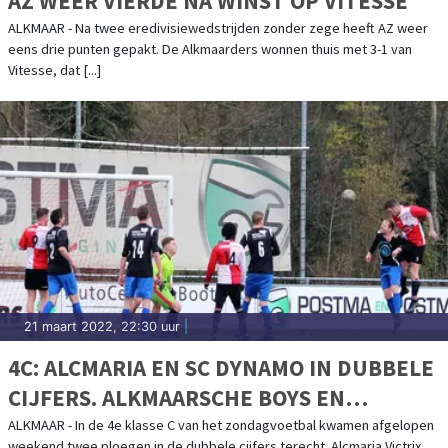
AZ WEER VIERDE NA WINST OP VITESSE
ALKMAAR - Na twee eredivisiewedstrijden zonder zege heeft AZ weer
eens drie punten gepakt. De Alkmaarders wonnen thuis met 3-1 van
Vitesse, dat [...]
21 maart 2022, 22:30 uur
|
4C: ALCMARIA EN SC DYNAMO IN DUBBELE
CIJFERS. ALKMAARSCHE BOYS EN
SPORTING S DELEN DE PUNTEN
ALKMAAR - In de 4e klasse C van het zondagvoetbal kwamen afgelopen
weekend twee ploegen in de dubbele cijfers terecht. Alcmaria Victrix