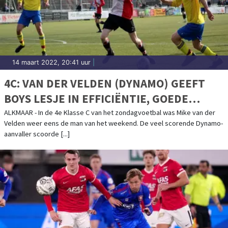
14 maart 2022, 20:41 uur
|
4C: VAN DER VELDEN (DYNAMO) GEEFT
BOYS LESJE IN EFFICIËNTIE, GOEDE
REEKS ALCMARIA EN ZEEVOGELS LOOPT
ALKMAAR - In de 4e Klasse C van het zondagvoetbal was Mike van der
Velden weer eens de man van het weekend. De veel scorende Dynamo-
UIT
aanvaller scoorde [...]