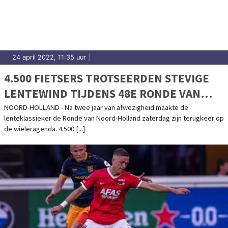
uitslagen en prestaties in Koggenland.
24 april 2022, 11:35 uur
|
4.500 FIETSERS TROTSEERDEN STEVIGE
LENTEWIND TIJDENS 48E RONDE VAN
NOORD-HOLLAND
NOORD-HOLLAND - Na twee jaar van afwezigheid maakte de
lenteklassieker de Ronde van Noord-Holland zaterdag zijn terugkeer op
de wieleragenda. 4.500 [...]