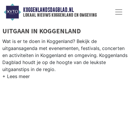
KOGGENLANDSDAGBLAD.NL
lokaal nieuws koggenland en omgeving
UITGAAN IN KOGGENLAND
Wat is er te doen in Koggenland? Bekijk de
uitgaansagenda met evenementen, festivals, concerten
en activiteiten in Koggenland en omgeving. Koggenlands
Dagblad houdt je op de hoogte van de leukste
uitgaanstips in de regio.
EVENEMENTEN KOGGENLAND
Van markten en culturele evenementen tot
muziekfestivals en culinaire events - ontdek het
complete uitgaansaanbod op koggenlandsdagblad.nl.