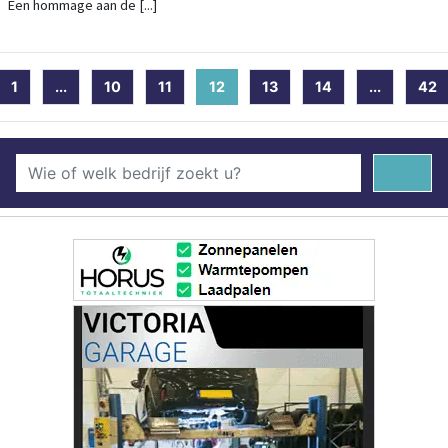
Een hommage aan de [...]
1
...
10
11
12
(current)
13
14
...
42