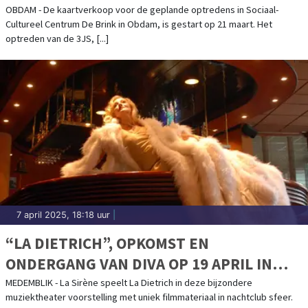
BESTELLEN
OBDAM - De kaartverkoop voor de geplande optredens in Sociaal-
Cultureel Centrum De Brink in Obdam, is gestart op 21 maart. Het
optreden van de 3JS, [...]
7 april 2025, 18:18 uur
|
“LA DIETRICH”, OPKOMST EN
ONDERGANG VAN DIVA OP 19 APRIL IN
BONIFACIUSKERK
MEDEMBLIK - La Sirène speelt La Dietrich in deze bijzondere
muziektheater voorstelling met uniek filmmateriaal in nachtclub sfeer.