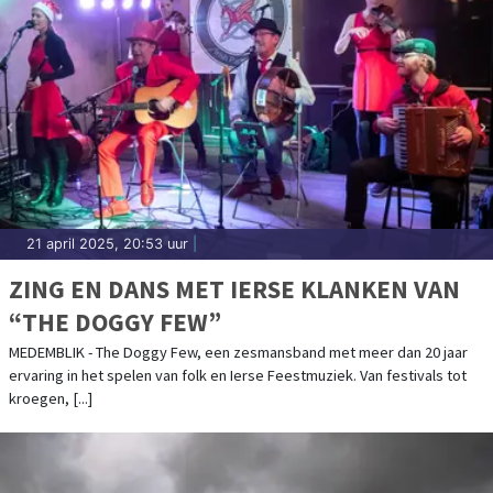
21 april 2025, 20:53 uur
|
ZING EN DANS MET IERSE KLANKEN VAN
“THE DOGGY FEW”
MEDEMBLIK - The Doggy Few, een zesmansband met meer dan 20 jaar
ervaring in het spelen van folk en Ierse Feestmuziek. Van festivals tot
kroegen, [...]