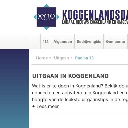
KOGGENLANDSD
lokaal nieuws koggenland en omgev
112
Algemeen
Bedrijvengids
Gemeente
Home
Uitgaan
Pagina 13
UITGAAN IN KOGGENLAND
Wat is er te doen in Koggenland? Bekijk de 
concerten en activiteiten in Koggenland en
hoogte van de leukste uitgaanstips in de reg
EVENEMENTEN KOGGENLAND
Van markten en culturele evenementen tot mu