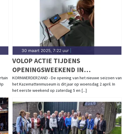
gblad.nl.
30 maart 2025, 7:22 uur
|
VOLOP ACTIE TIJDENS
OPENINGSWEEKEND IN
KAZEMATTENMUSEUM
rtuin
KORNWERDERZAND - De opening van het nieuwe seizoen van
Op
het Kazemattenmuseum is dit jaar op woensdag 2 april. In
het eerste weekend op zaterdag 5 en [...]