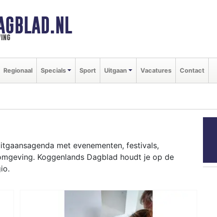
AGBLAD.NL
ing
Regionaal
Specials
Sport
Uitgaan
Vacatures
Contact
uitgaansagenda met evenementen, festivals,
 omgeving. Koggenlands Dagblad houdt je op de
io.
ziekfestivals en culinaire events - ontdek het