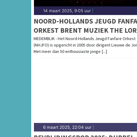
14 maart 2025, 9:05 uur
|
NOORD-HOLLANDS JEUGD FANF
ORKEST BRENT MUZIEK THE LO
OF THE RINGS NAAR
MEDEMBLIK - Het Noord-Hollands Jeugd Fanfare Orkest
(NHJFO) is opgericht in 2005 door dirigent Lieuwe de Jo
BONIFACIUSKERK
Met meer dan 50 enthousiaste jonge [...]
6 maart 2025, 22:04 uur
|