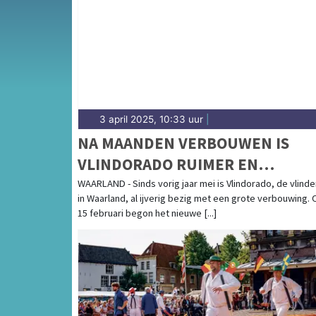
complete uitgaansaanbod op koggenlandsda
3 april 2025, 10:33 uur
|
NA MAANDEN VERBOUWEN IS
VLINDORADO RUIMER EN
GROOTSER DAN OOIT
WAARLAND - Sinds vorig jaar mei is Vlindorado, de vlinde
in Waarland, al ijverig bezig met een grote verbouwing. 
15 februari begon het nieuwe [...]