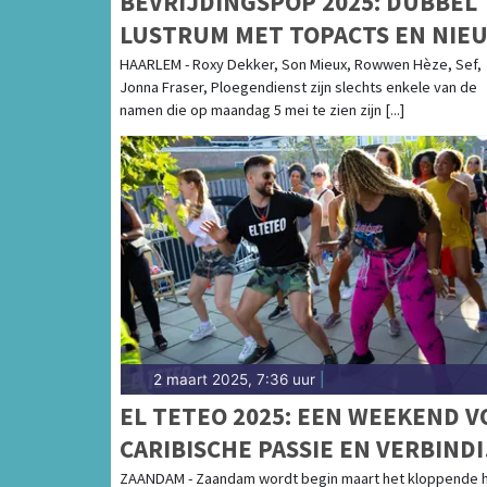
BEVRIJDINGSPOP 2025: DUBBEL
LUSTRUM MET TOPACTS EN NIE
TALENT
HAARLEM - Roxy Dekker, Son Mieux, Rowwen Hèze, Sef,
Jonna Fraser, Ploegendienst zijn slechts enkele van de
namen die op maandag 5 mei te zien zijn [...]
2 maart 2025, 7:36 uur
|
EL TETEO 2025: EEN WEEKEND V
CARIBISCHE PASSIE EN VERBIND
IN ZAANDAM – 7 T/M 9 MAART
ZAANDAM - Zaandam wordt begin maart het kloppende h