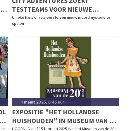
CITY ADVENTURES ZOEKT
UW
TESTTEAMS VOOR NIEUWE
MURDER MYSTERY GAME
Unieke kans om als eerste een nieuw moordmysterie te
spelen
1 maart 2025, 8:45 uur
|
OL
EXPOSITIE "HET HOLLANDSE
ING
HUISHOUDEN" IN MUSEUM VAN DE
20E EEUW
art
HOORN - Vanaf 15 februari 2025 is in het Museum van de 20e