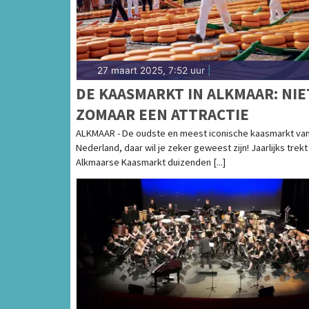
27 maart 2025, 7:52 uur
|
DE KAASMARKT IN ALKMAAR: NIE
ZOMAAR EEN ATTRACTIE
ALKMAAR - De oudste en meest iconische kaasmarkt va
Nederland, daar wil je zeker geweest zijn! Jaarlijks trekt
Alkmaarse Kaasmarkt duizenden [...]