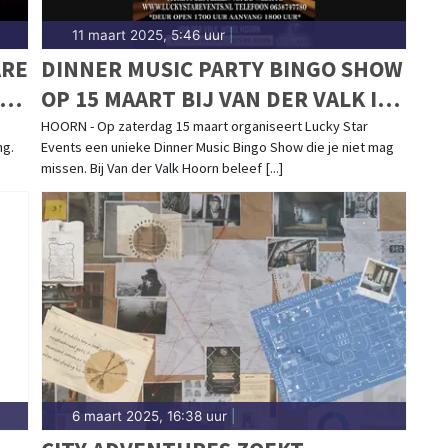
11 maart 2025, 5:46 uur
|
ARE
DINNER MUSIC PARTY BINGO SHOW
RD
OP 15 MAART BIJ VAN DER VALK IN
HOORN
HOORN - Op zaterdag 15 maart organiseert Lucky Star
ng.
Events een unieke Dinner Music Bingo Show die je niet mag
missen. Bij Van der Valk Hoorn beleef [...]
6 maart 2025, 16:38 uur
|