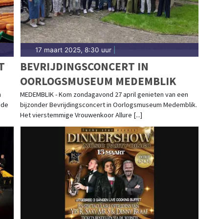
17 maart 2025, 8:30 uur
|
T
BEVRIJDINGSCONCERT IN
OORLOGSMUSEUM MEDEMBLIK
n
MEDEMBLIK - Kom zondagavond 27 april genieten van een
 de
bijzonder Bevrijdingsconcert in Oorlogsmuseum Medemblik.
Het vierstemmige Vrouwenkoor Allure [...]