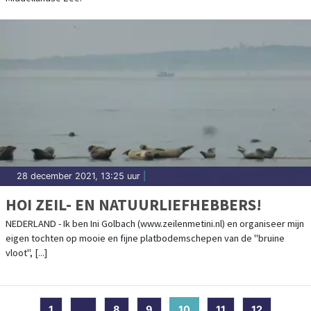
28 december 2021, 13:25 uur
|
HOI ZEIL- EN NATUURLIEFHEBBERS!
NEDERLAND - Ik ben Ini Golbach (www.zeilenmetini.nl) en organiseer mijn
eigen tochten op mooie en fijne platbodemschepen van de "bruine
vloot", [...]
1
...
8
9
10
(current)
11
12