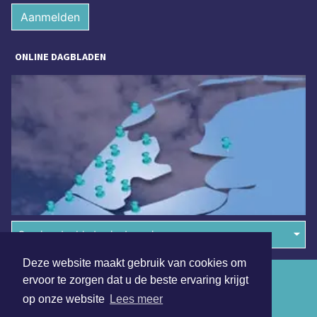
Aanmelden
ONLINE DAGBLADEN
Overige dagbladen in de regio
Deze website maakt gebruik van cookies om
Algemene voorwaarden
ervoor te zorgen dat u de beste ervaring krijgt
op onze website
Lees meer
Disclaimer