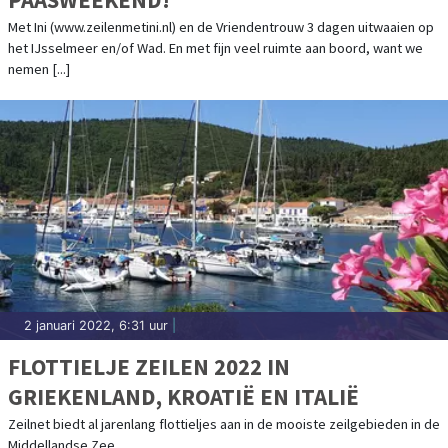
Met Ini (www.zeilenmetini.nl) en de Vriendentrouw 3 dagen uitwaaien op
het IJsselmeer en/of Wad. En met fijn veel ruimte aan boord, want we
nemen [...]
2 januari 2022, 6:31 uur
|
FLOTTIELJE ZEILEN 2022 IN
GRIEKENLAND, KROATIË EN ITALIË
Zeilnet biedt al jarenlang flottieljes aan in de mooiste zeilgebieden in de
Middellandse Zee.