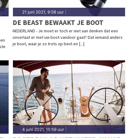
21 juni 2021, 9:58 uur
|
DE BEAST BEWAAKT JE BOOT
NEDERLAND - Je moet er toch er niet aan denken dat een
onverlaat er met uw boot vandoor gaat? Dat iemand anders
 en
je boot, waar je zo trots op bent en [...]
ste
4 juni 2021, 15:59 uur
|