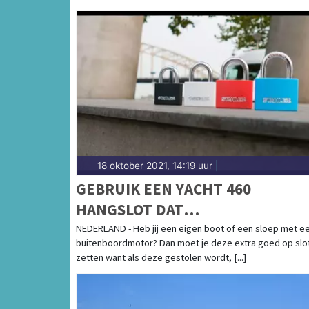
18 oktober 2021, 14:19 uur
|
GEBRUIK EEN YACHT 460
HANGSLOT DAT
ZEEWATERBESTENDIG IS OM JE
NEDERLAND - Heb jij een eigen boot of een sloep met e
buitenboordmotor? Dan moet je deze extra goed op slo
BUITENBOORDMOTOR OPTIMAAL
zetten want als deze gestolen wordt, [...]
TE BEVEILIGEN