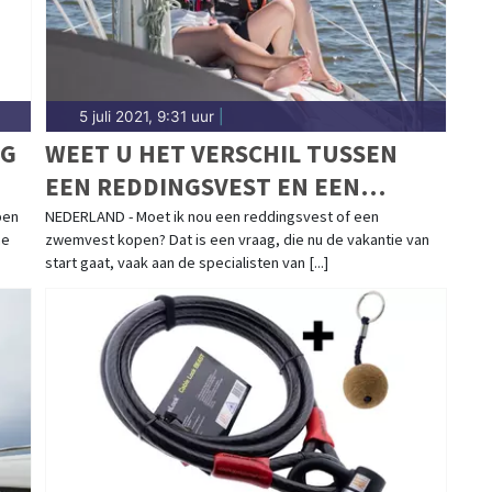
5 juli 2021, 9:31 uur
|
NG
WEET U HET VERSCHIL TUSSEN
EEN REDDINGSVEST EN EEN
ZWEMVEST?
ben
NEDERLAND - Moet ik nou een reddingsvest of een
me
zwemvest kopen? Dat is een vraag, die nu de vakantie van
start gaat, vaak aan de specialisten van [...]