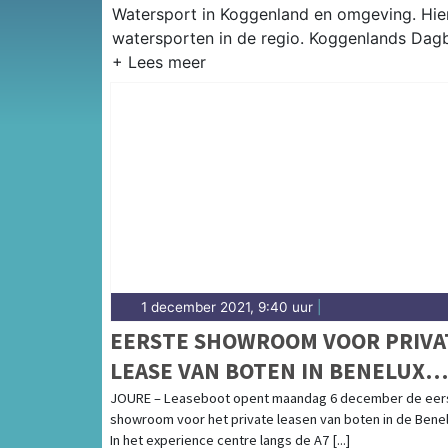
Watersport in Koggenland en omgeving. Hier 
watersporten in de regio. Koggenlands Dagb
1 december 2021, 9:40 uur
|
EERSTE SHOWROOM VOOR PRIVA
LEASE VAN BOTEN IN BENELUX
GEOPEND
JOURE – Leaseboot opent maandag 6 december de eer
showroom voor het private leasen van boten in de Benel
In het experience centre langs de A7 [...]