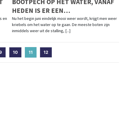
T
BOOTPECH OP HET WATER, VANAF
HEDEN IS ER EEN
TOTAALOPLOSSING
s en
Nu het begin juni eindelijk mooi weer wordt, krijgt men weer
kriebels om het water op te gaan. De meeste boten zijn
inmiddels weer uit de stalling, [...]
9
10
11
(current)
12