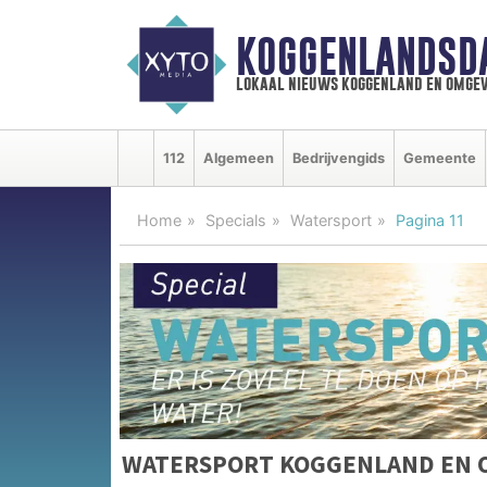
KOGGENLANDSD
lokaal nieuws koggenland en omgev
112
Algemeen
Bedrijvengids
Gemeente
Home
Specials
Watersport
Pagina 11
WATERSPORT KOGGENLAND EN 