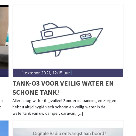
1 oktober 2021, 12:15 uur
|
TANK-O3 VOOR VEILIG WATER EN
SCHONE TANK!
en
Alleen nog water (bij)vullen! Zonder inspanning en zorgen
t
hebt u altijd hygiënisch schoon en veilig water in de
watertank van uw camper, caravan, [...]