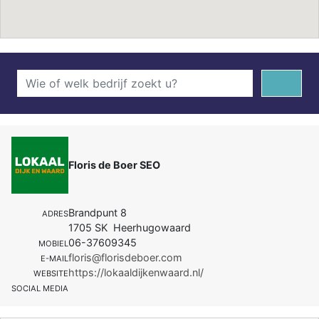
Floris de Boer SEO
Brandpunt 8
ADRES
1705 SK Heerhugowaard
06-37609345
MOBIEL
floris@florisdeboer.com
E-MAIL
https://lokaaldijkenwaard.nl/
WEBSITE
SOCIAL MEDIA