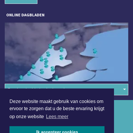
ONLINE DAGBLADEN
Overige dagbladen in de regio
Deze website maakt gebruik van cookies om
Algemene voorwaarden
ervoor te zorgen dat u de beste ervaring krijgt
op onze website
Lees meer
Disclaimer
Privacy Statement
Ik accepteer cookies