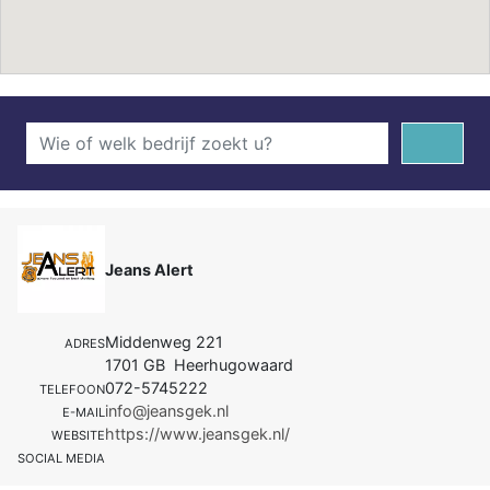
Jeans Alert
Middenweg 221
ADRES
1701 GB Heerhugowaard
072-5745222
TELEFOON
info@jeansgek.nl
E-MAIL
https://www.jeansgek.nl/
WEBSITE
SOCIAL MEDIA