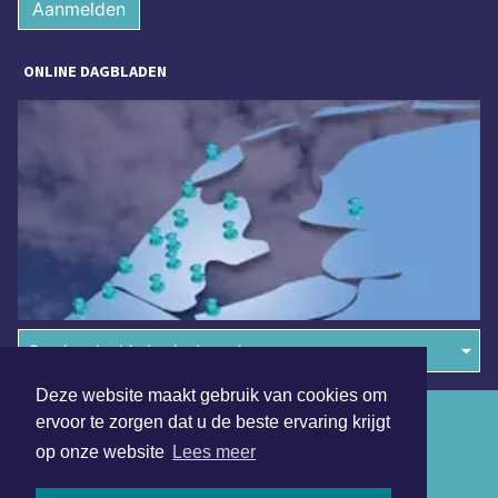
Aanmelden
ONLINE DAGBLADEN
Overige dagbladen in de regio
Deze website maakt gebruik van cookies om
Algemene voorwaarden
ervoor te zorgen dat u de beste ervaring krijgt
op onze website
Lees meer
Disclaimer
Privacy Statement