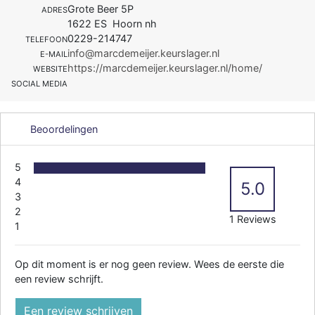
Grote Beer 5P
ADRES
1622 ES Hoorn nh
0229-214747
TELEFOON
info@marcdemeijer.keurslager.nl
E-MAIL
https://marcdemeijer.keurslager.nl/home/
WEBSITE
SOCIAL MEDIA
Beoordelingen
5
4
5.0
3
2
1 Reviews
1
Op dit moment is er nog geen review. Wees de eerste die
een review schrijft.
Een review schrijven