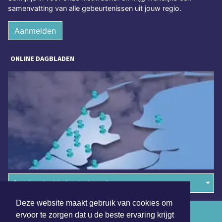
samenvatting van alle gebeurtenissen uit jouw regio.
Aanmelden
ONLINE DAGBLADEN
Overige dagbladen in de regio
Deze website maakt gebruik van cookies om
Algemene voorwaarden
ervoor te zorgen dat u de beste ervaring krijgt