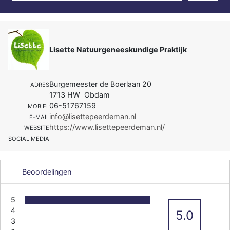
Lisette Natuurgeneeskundige Praktijk
Burgemeester de Boerlaan 20
ADRES
1713 HW Obdam
06-51767159
MOBIEL
info@lisettepeerdeman.nl
E-MAIL
https://www.lisettepeerdeman.nl/
WEBSITE
SOCIAL MEDIA
Beoordelingen
5
4
5.0
3