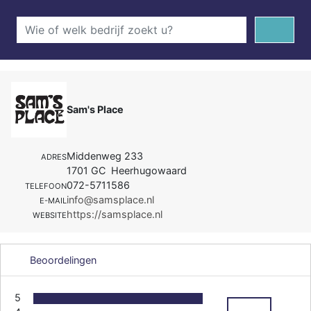
Sam's Place
Middenweg 233
ADRES
1701 GC Heerhugowaard
072-5711586
TELEFOON
info@samsplace.nl
E-MAIL
https://samsplace.nl
WEBSITE
Beoordelingen
5