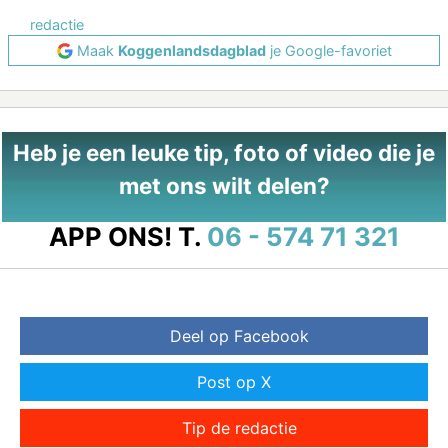
redactie
Maak
Koggenlandsdagblad
je Google-favoriet
Heb je een leuke tip, foto of video die je
met ons wilt delen?
APP ONS!
T.
06 - 574 71 321
Deel op Facebook
Post op X
Tip de redactie